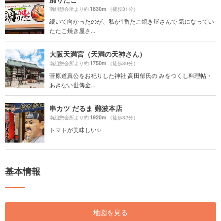
1830m
南組惣会所より約
（徒歩31分）
続いて向かったのが、私が1番たこ焼き屋さんで 気になってい
たたこ焼き屋さ...
大阪天満宮（天満の天神さん）
1750m
南組惣会所より約
（徒歩30分）
菅原道真公をお祀りした神社 高田郁氏の みをつくし料理帖・
あきない世傳金...
串カツ だるま 難波本店
1920m
南組惣会所より約
（徒歩32分）
トマトが美味しい✨
基本情報
地図を見る