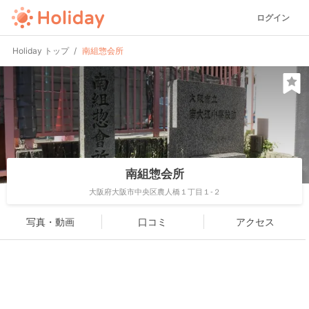
ログイン
Holiday トップ
南組惣会所
南組惣会所
大阪府大阪市中央区農人橋１丁目１-２
写真・動画
口コミ
アクセス