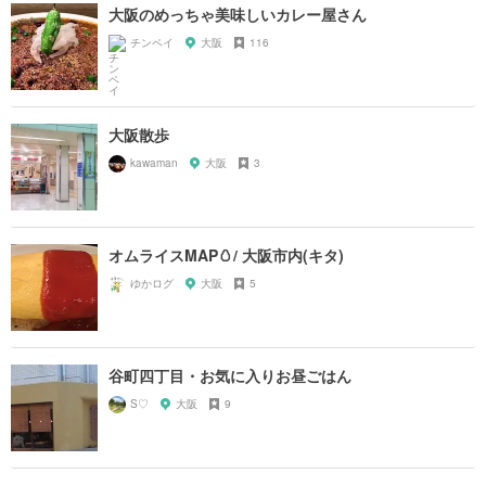
大阪のめっちゃ美味しいカレー屋さん
チンペイ
大阪
116
大阪散歩
kawaman
大阪
3
オムライスMAP🥚/ 大阪市内(キタ)
ゆかログ
大阪
5
谷町四丁目・お気に入りお昼ごはん
S♡
大阪
9