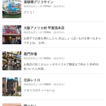
道頓堀グリコサイン
1910m
南組惣会所より約
（徒歩32分）
グリコ！
大阪アメリカ村 甲賀流本店
1930m
南組惣会所より約
（徒歩33分）
お団子でお腹を満たしたら 次はしょっぱいものを食べなきゃ
ですよね。 お待...
黒門市場
1920m
南組惣会所より約
（徒歩33分）
お風呂の近くからレンタサイクルで難波まで向かう 約45分
気づいたら外国...
北浜レトロ
1480m
南組惣会所より約
（徒歩25分）
イギリスのティールーム
踊りだこ