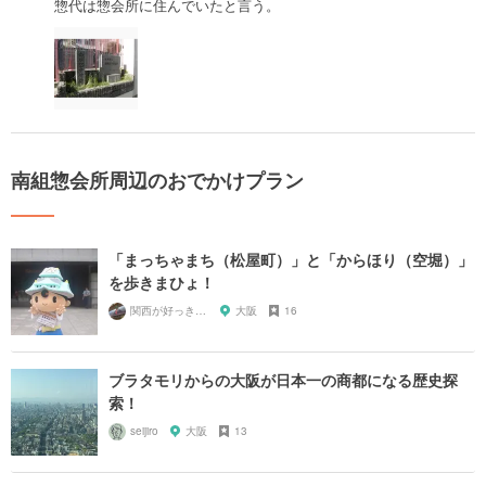
惣代は惣会所に住んでいたと言う。
南組惣会所周辺のおでかけプラン
「まっちゃまち（松屋町）」と「からほり（空堀）」
を歩きまひょ！
関西が好っきゃねん
大阪
16
ブラタモリからの大阪が日本一の商都になる歴史探
索！
seijiro
大阪
13