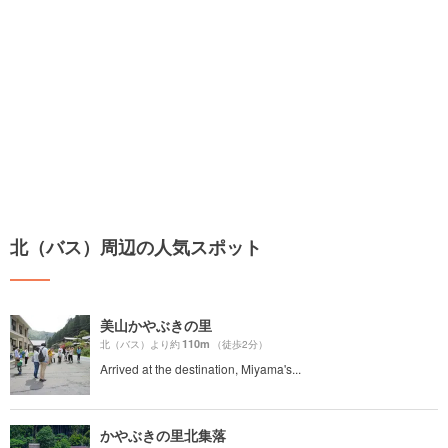
北（バス）周辺の人気スポット
美山かやぶきの里
110m
北（バス）より約
（徒歩2分）
Arrived at the destination, Miyama's...
かやぶきの里北集落