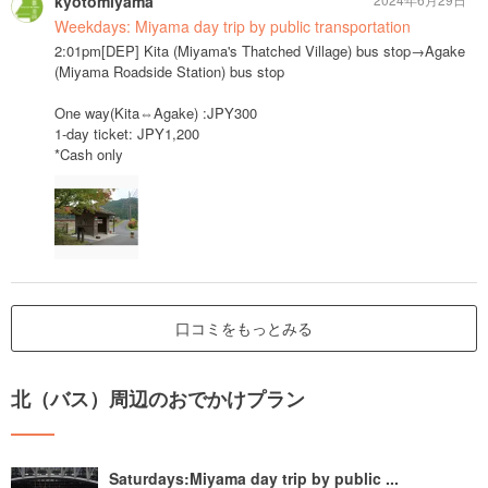
kyotomiyama
Weekdays: Miyama day trip by public transportation
2:01pm[DEP] Kita (Miyama's Thatched Village) bus stop→Agake
(Miyama Roadside Station) bus stop
One way(Kita⇔Agake) :JPY300
1-day ticket: JPY1,200
*Cash only
口コミをもっとみる
北（バス）周辺のおでかけプラン
Saturdays:Miyama day trip by public ...