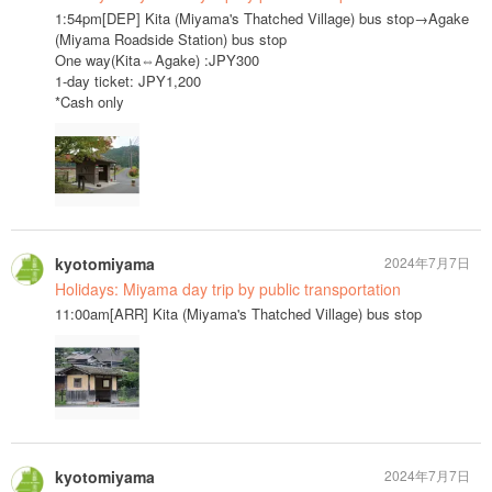
1:54pm[DEP] Kita (Miyama's Thatched Village) bus stop→Agake
(Miyama Roadside Station) bus stop
One way(Kita⇔Agake) :JPY300
1-day ticket: JPY1,200
*Cash only
kyotomiyama
2024年7月7日
Holidays: Miyama day trip by public transportation
11:00am[ARR] Kita (Miyama's Thatched Village) bus stop
kyotomiyama
2024年7月7日