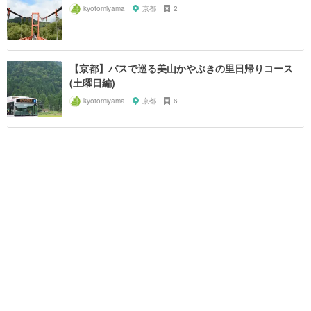
kyotomiyama
京都
2
【京都】バスで巡る美山かやぶきの里日帰りコース
(土曜日編)
kyotomiyama
京都
6