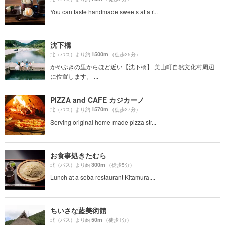
You can taste handmade sweets at a r...
沈下橋
1500m
北（バス）より約
（徒歩25分）
かやぶきの里からほど近い【沈下橋】 美山町自然文化村周辺
に位置します。 ...
PIZZA and CAFE カジカーノ
1570m
北（バス）より約
（徒歩27分）
Serving original home-made pizza str...
お食事処きたむら
300m
北（バス）より約
（徒歩5分）
Lunch at a soba restaurant Kitamura....
ちいさな藍美術館
50m
北（バス）より約
（徒歩1分）