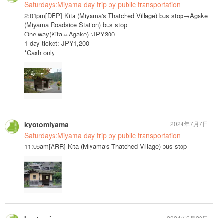
Saturdays:Miyama day trip by public transportation
2:01pm[DEP] Kita (Miyama's Thatched Village) bus stop→Agake
(Miyama Roadside Station) bus stop
One way(Kita⇔Agake) :JPY300
1-day ticket: JPY1,200
*Cash only
kyotomiyama
2024年7月7日
Saturdays:Miyama day trip by public transportation
11:06am[ARR] Kita (Miyama's Thatched Village) bus stop
2024年6月29日