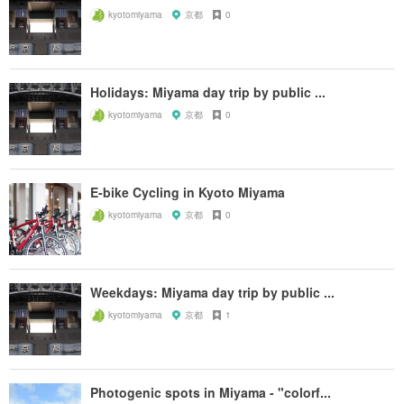
kyotomiyama
京都
0
Holidays: Miyama day trip by public ...
kyotomiyama
京都
0
E-bike Cycling in Kyoto Miyama
kyotomiyama
京都
0
Weekdays: Miyama day trip by public ...
kyotomiyama
京都
1
Photogenic spots in Miyama - "colorf...