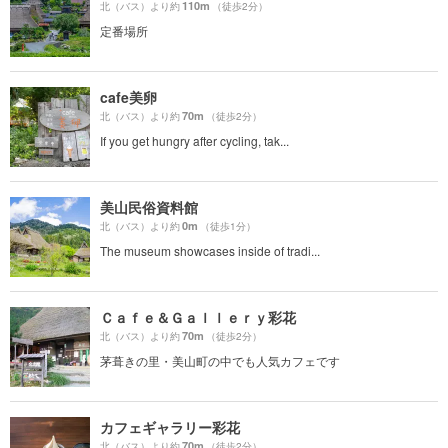
110m
北（バス）より約
（徒歩2分）
定番場所
cafe美卵
70m
北（バス）より約
（徒歩2分）
If you get hungry after cycling, tak...
美山民俗資料館
0m
北（バス）より約
（徒歩1分）
The museum showcases inside of tradi...
Ｃａｆｅ＆Ｇａｌｌｅｒｙ彩花
70m
北（バス）より約
（徒歩2分）
茅葺きの里・美山町の中でも人気カフェです
カフェギャラリー彩花
70m
北（バス）より約
（徒歩2分）