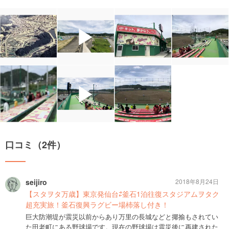
▶
▶
口コミ（2件）
seijiro
2018年8月24日
【スタヲタ万歳】東京発仙台⇄釜石1泊往復スタジアムヲタク
超充実旅！釜石復興ラグビー場杮落し付き！
巨大防潮堤が震災以前からあり万里の長城などと揶揄もされてい
た田老町にある野球場です。現在の野球場は震災後に再建された