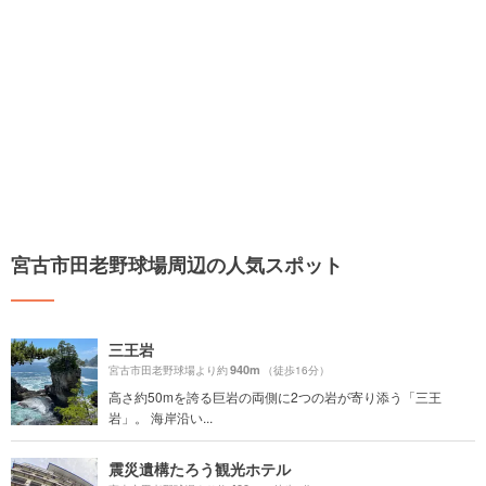
宮古市田老野球場周辺の人気スポット
三王岩
940m
宮古市田老野球場より約
（徒歩16分）
高さ約50mを誇る巨岩の両側に2つの岩が寄り添う「三王
岩」。 海岸沿い...
震災遺構たろう観光ホテル