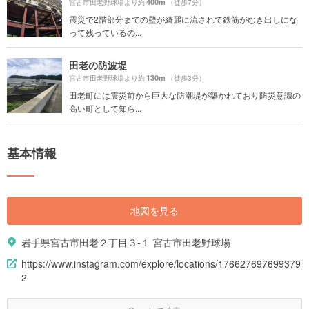
400m
宮古市田老野球場より約
（徒歩7分）
震災で2階部分までの壁が綺麗に流されて鉄筋がむき出しにな
って残っているの...
田老の防波堤
130m
宮古市田老野球場より約
（徒歩3分）
田老町には震災前から巨大な防潮堤が築かれており防災意識の
高い町として知ら...
基本情報
地図を見る
岩手県宮古市田老２丁目３-１ 宮古市田老野球場
https://www.instagram.com/explore/locations/176627697699379
2