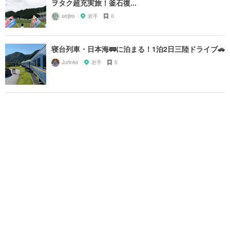
ヲタク超充実旅！釜石復...
seijiro
岩手
0
寝台列車・日本海🚃に泊まる！1泊2日三陸ドライブ🚗
Jurinko
岩手
5