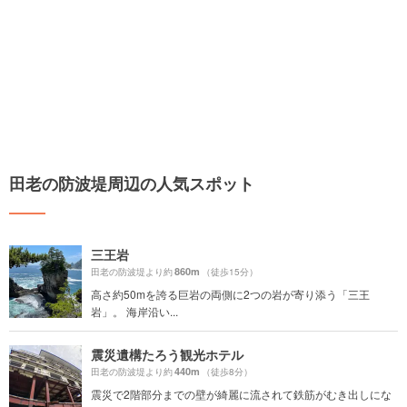
田老の防波堤周辺の人気スポット
三王岩
860m
田老の防波堤より約
（徒歩15分）
高さ約50mを誇る巨岩の両側に2つの岩が寄り添う「三王
岩」。 海岸沿い...
震災遺構たろう観光ホテル
440m
田老の防波堤より約
（徒歩8分）
震災で2階部分までの壁が綺麗に流されて鉄筋がむき出しにな