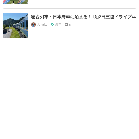
寝台列車・日本海🚃に泊まる！1泊2日三陸ドライブ🚗
Jurinko
岩手
5