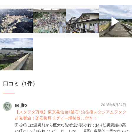
▶
口コミ（1件）
seijiro
2018年8月24日
【スタヲタ万歳】東京発仙台⇄釜石1泊往復スタジアムヲタク
超充実旅！釜石復興ラグビー場杮落し付き！
田老町には震災前から巨大な防潮堤が築かれており防災意識の高
い町として知られていました。しかし、X字に象徴的に築かれてい