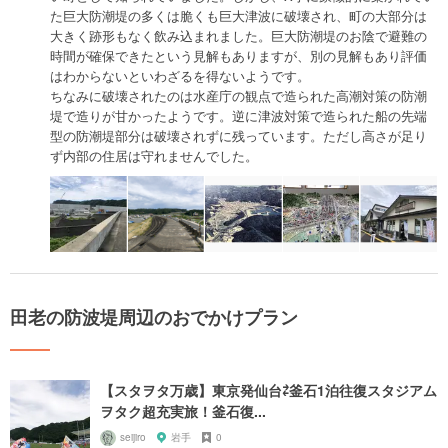
た巨大防潮堤の多くは脆くも巨大津波に破壊され、町の大部分は
大きく跡形もなく飲み込まれました。巨大防潮堤のお陰で避難の
時間が確保できたという見解もありますが、別の見解もあり評価
はわからないといわざるを得ないようです。
ちなみに破壊されたのは水産庁の観点で造られた高潮対策の防潮
堤で造りが甘かったようです。逆に津波対策で造られた船の先端
型の防潮堤部分は破壊されずに残っています。ただし高さが足り
ず内部の住居は守れませんでした。
田老の防波堤周辺のおでかけプラン
【スタヲタ万歳】東京発仙台⇄釜石1泊往復スタジアム
ヲタク超充実旅！釜石復...
seijiro
岩手
0