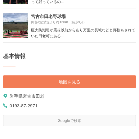
って残っているの...
宮古市田老野球場
130m
田老の防波堤より約
（徒歩3分）
巨大防潮堤が震災以前からあり万里の長城などと揶揄もされて
いた田老町にある...
基本情報
地図を見る
岩手県宮古市田老
0193-87-2971
Googleで検索