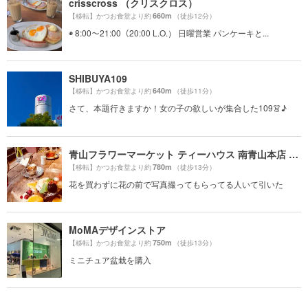
crisscross （クリスクロス）
660m
【移転】かつお食堂より約
（徒歩12分）
◉ 8:00〜21:00（20:00 L.O.） 日曜営業 パンケーキと...
SHIBUYA109
640m
【移転】かつお食堂より約
（徒歩11分）
さて、本題行きますか！女の子の欲しいが集合した109👗♪
青山フラワーマーケット ティーハウス 南青山本店 （Aoyama Flower Market TEA HOUSE）
780m
【移転】かつお食堂より約
（徒歩13分）
花を買わずに花の前で写真撮ってもらってる人いて引いた
MoMAデザインストア
750m
【移転】かつお食堂より約
（徒歩13分）
ミニチュア盆栽を購入