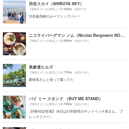
渋谷スカイ（SHIBUYA SKY）
420m
【移転】かつお食堂より約
（徒歩7分）
渋谷最高峰のルーフトップバー！
ニコライバーグマン ノム（Nicolai Bergmann NOMU ）
690m
【移転】かつお食堂より約
（徒歩12分）
・
表参道ヒルズ
770m
【移転】かつお食堂より約
（徒歩13分）
隈研吾さんと巡って喋ってた
バイ ミー スタンド （BUY ME STAND）
700m
【移転】かつお食堂より約
（徒歩12分）
【9巻50話登場】 休日は行列覚悟のサンドイッチ屋さん。 ブ
レックファー...