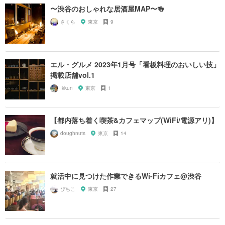
〜渋谷のおしゃれな居酒屋MAP〜🍻
さくら
東京
9
エル・グルメ 2023年1月号「看板料理のおいしい技」
掲載店舗vol.1
Ikkun
東京
1
【都内落ち着く喫茶&カフェマップ(WiFi/電源アリ)】
doughnuts
東京
14
就活中に見つけた作業できるWi-Fiカフェ@渋谷
ぴちこ
東京
27