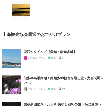
山海観光協会周辺のおでかけプラン
花咲かタイムズ【愛知・南知多町】
バラエティ大好き芸人
愛知
0
知多半島最南端！南知多33観音を巡る旅＜完全制覇＞
vol.2
サンタ・デラックス
愛知
10
知多新四国八十八ヶ所 癒やし巡礼の旅 ＜完全制覇＞