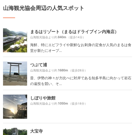
山海観光協会周辺の人気スポット
まるはリゾート（まるはドライブイン内海店）
840m
山海観光協会より約
（徒歩14分）
海鮮、特にエビフライや新鮮なお刺身の定食が人気のまるは食
堂が新たにオープ...
つぶて浦
1680m
山海観光協会より約
（徒歩28分）
昔、伊勢の神々が力比べに対岸である知多半島に向かって岩石
の遠投を競い、そ...
しぼりや旅館
1050m
山海観光協会より約
（徒歩18分）
大宝寺