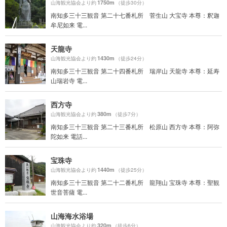
1750m
山海観光協会より約
（徒歩30分）
南知多三十三観音 第二十七番札所 菅生山 大宝寺 本尊：釈迦
牟尼如来 電...
天龍寺
1430m
山海観光協会より約
（徒歩24分）
南知多三十三観音 第二十四番札所 瑞岸山 天龍寺 本尊：延寿
山瑞岩寺 電...
西方寺
380m
山海観光協会より約
（徒歩7分）
南知多三十三観音 第二十三番札所 松原山 西方寺 本尊：阿弥
陀如来 電話...
宝珠寺
1440m
山海観光協会より約
（徒歩25分）
南知多三十三観音 第二十二番札所 龍翔山 宝珠寺 本尊：聖観
世音菩薩 電...
山海海水浴場
320m
山海観光協会より約
（徒歩6分）