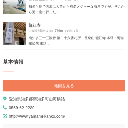
知多半島で内海は大昔から有名メジャーな海岸ですが、そこか
ら更に南に行った...
龍江寺
740m
山海観光協会より約
（徒歩13分）
南知多三十三観音 第二十六番札所 長泉山 龍江寺 本尊：阿弥
陀如来 電話...
基本情報
地図を見る
愛知県知多郡南知多町山海橋詰
0569-62-2220
http://www.yamami-kanko.com/