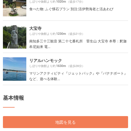
1020m
しぼりや旅館より約
（徒歩17分）
食べた物: ふぐ懐石プラン 別注:活伊勢海老と活あわび
大宝寺
1230m
しぼりや旅館より約
（徒歩21分）
南知多三十三観音 第二十七番札所 菅生山 大宝寺 本尊：釈迦
牟尼如来 電...
リアルハンモック
1630m
しぼりや旅館より約
（徒歩28分）
マリンアクティビティ『ジェットパック』や『バナナボート』
など、遊べる体験...
基本情報
地図を見る