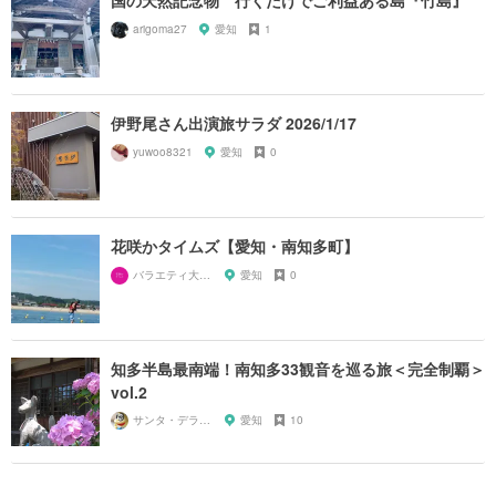
国の天然記念物 行くだけでご利益ある島『竹島』
arigoma27
愛知
1
伊野尾さん出演旅サラダ 2026/1/17
yuwoo8321
愛知
0
花咲かタイムズ【愛知・南知多町】
バラエティ大好き芸人
愛知
0
知多半島最南端！南知多33観音を巡る旅＜完全制覇＞
vol.2
サンタ・デラックス
愛知
10