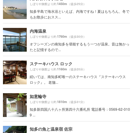
1450m
しぼりや旅館より約
（徒歩25分）
知多半島で海水浴といえば、内海ですね！夏はもちろん、冬で
もお散歩におスス...
内海温泉
1760m
しぼりや旅館より約
（徒歩30分）
オフシーズンの南知多を堪能するもう一つが温泉。昔は無かっ
たと記憶するので...
ステーキハウス ロック
1160m
しぼりや旅館より約
（徒歩20分）
続いては、南知多町唯一のステーキハウス『ステーキハウス
ロック』。 老舗...
如意輪寺
1810m
しぼりや旅館より約
（徒歩31分）
知多新四国八十八ヶ所第四十六番札所 電話番号：0569-62-010
9 ...
知多の魚と温泉宿 佐宗