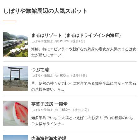
しぼりや旅館周辺の人気スポット
まるはリゾート（まるはドライブイン内海店）
210m
しぼりや旅館より約
（徒歩4分）
海鮮、特にエビフライや新鮮なお刺身の定食が人気のまるは食
堂が新たにオープ...
つぶて浦
630m
しぼりや旅館より約
（徒歩11分）
昔、伊勢の神々が力比べに対岸である知多半島に向かって岩石
の遠投を競い、そ...
夢菓子匠房 一期堂
1630m
しぼりや旅館より約
（徒歩28分）
知多半島でいちご大福といえばこのお店！ 沢山の種類のいち
ご大福がラインナ...
内海海岸海水浴場