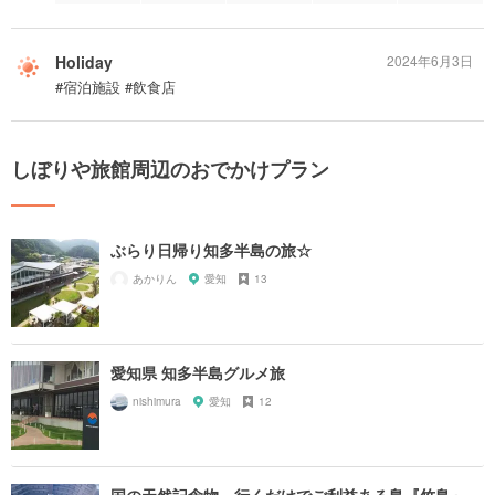
Holiday
2024年6月3日
#宿泊施設 #飲食店
しぼりや旅館周辺のおでかけプラン
ぶらり日帰り知多半島の旅☆
あかりん
愛知
13
愛知県 知多半島グルメ旅
nishimura
愛知
12