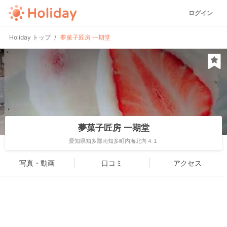
ログイン
Holiday トップ
夢菓子匠房 一期堂
夢菓子匠房 一期堂
愛知県知多郡南知多町内海北向４１
写真・動画
口コミ
アクセス