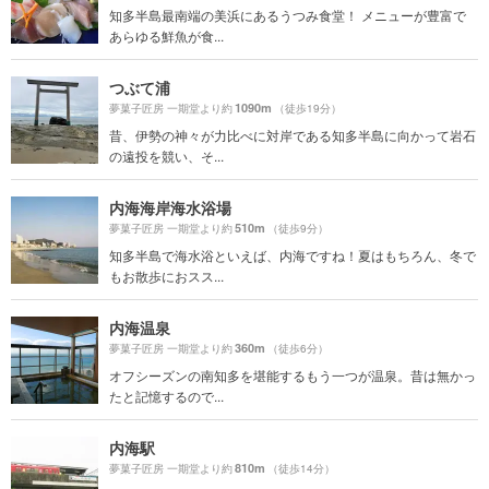
知多半島最南端の美浜にあるうつみ食堂！ メニューが豊富で
あらゆる鮮魚が食...
つぶて浦
1090m
夢菓子匠房 一期堂より約
（徒歩19分）
昔、伊勢の神々が力比べに対岸である知多半島に向かって岩石
の遠投を競い、そ...
内海海岸海水浴場
510m
夢菓子匠房 一期堂より約
（徒歩9分）
知多半島で海水浴といえば、内海ですね！夏はもちろん、冬で
もお散歩におスス...
内海温泉
360m
夢菓子匠房 一期堂より約
（徒歩6分）
オフシーズンの南知多を堪能するもう一つが温泉。昔は無かっ
たと記憶するので...
内海駅
810m
夢菓子匠房 一期堂より約
（徒歩14分）