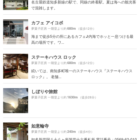
名古屋鉄道知多新線の駅で、同線の終着駅。夏は海への観光客
で混雑します。
カフェ アイコボ
680m
夢菓子匠房 一期堂より約
（徒歩12分）
海まで徒歩5分の所にあるカフェ♪内海でホッと一息つける最
高の場所です。ワ...
ステーキハウス ロック
680m
夢菓子匠房 一期堂より約
（徒歩12分）
続いては、南知多町唯一のステーキハウス『ステーキハウス
ロック』。 老舗...
しぼりや旅館
1630m
夢菓子匠房 一期堂より約
（徒歩28分）
如意輪寺
240m
夢菓子匠房 一期堂より約
（徒歩4分）
知多新四国八十八ヶ所第四十六番札所 電話番号：0569-62-010