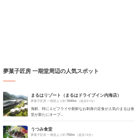
夢菓子匠房 一期堂周辺の人気スポット
まるはリゾート（まるはドライブイン内海店）
1840m
夢菓子匠房 一期堂より約
（徒歩31分）
海鮮、特にエビフライや新鮮なお刺身の定食が人気のまるは食
堂が新たにオープ...
うつみ食堂
750m
夢菓子匠房 一期堂より約
（徒歩13分）