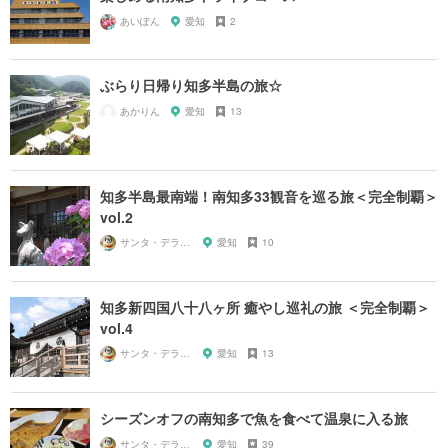
あいぽん
愛知
2
ぶらり日帰り知多半島の旅☆
あかりん
愛知
13
知多半島最南端！南知多33観音を巡る旅＜完全制覇＞
vol.2
サンタ・デラックス
愛知
10
知多新四国八十八ヶ所 癒やし巡礼の旅 ＜完全制覇＞
vol.4
サンタ・デラックス
愛知
13
シーズンオフの南知多で魚を食べて温泉に入る旅
サンタ・デラックス
愛知
39