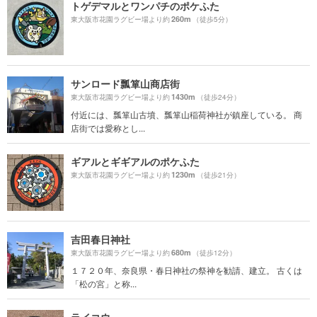
トゲデマルとワンパチのポケふた
260m
東大阪市花園ラグビー場より約
（徒歩5分）
サンロード瓢箪山商店街
1430m
東大阪市花園ラグビー場より約
（徒歩24分）
付近には、瓢箪山古墳、瓢箪山稲荷神社が鎮座している。 商
店街では愛称とし...
ギアルとギギアルのポケふた
1230m
東大阪市花園ラグビー場より約
（徒歩21分）
吉田春日神社
680m
東大阪市花園ラグビー場より約
（徒歩12分）
１７２０年、奈良県・春日神社の祭神を勧請、建立。 古くは
「松の宮」と称...