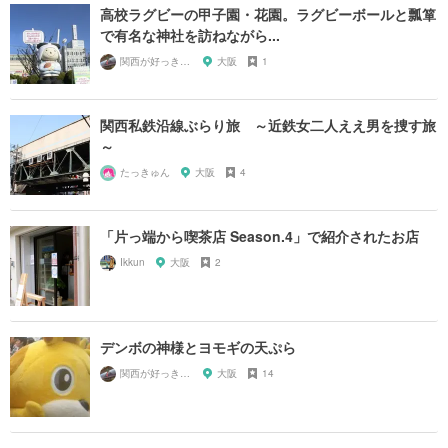
高校ラグビーの甲子園・花園。ラグビーボールと瓢箪
で有名な神社を訪ねながら...
関西が好っきゃねん
大阪
1
関西私鉄沿線ぶらり旅 ～近鉄女二人ええ男を捜す旅
～
たっきゅん
大阪
4
「片っ端から喫茶店 Season.4」で紹介されたお店
Ikkun
大阪
2
デンボの神様とヨモギの天ぷら
関西が好っきゃねん
大阪
14