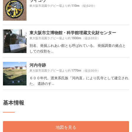
ライコウ
110m
東大阪市花園ラグビー場より約
（徒歩2分）
東大阪市立博物館・科学館埋蔵文化財センター
1930m
東大阪市花園ラグビー場より約
（徒歩33分）
別名、発掘ふれあい館とも呼ばれている。 発掘調査の拠点と
しての役割を...
河内寺跡
1770m
東大阪市花園ラグビー場より約
（徒歩30分）
６００年代、渡来系氏族「河内直」により氏寺として建立され
た。 遺跡のす...
基本情報
地図を見る