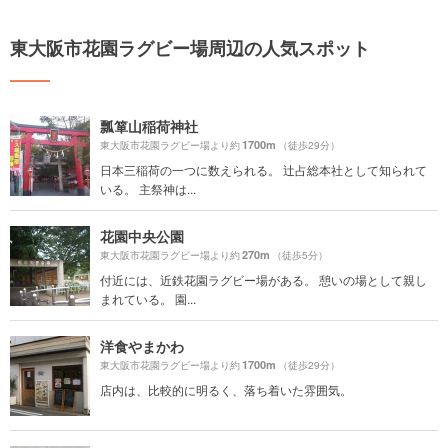
東大阪市花園ラグビー場周辺の人気スポット
瓢箪山稲荷神社
1700m
東大阪市花園ラグビー場より約
（徒歩29分）
日本三稲荷の一つに数えられる。 辻占総本社として知られて
いる。 主祭神は...
花園中央公園
270m
東大阪市花園ラグビー場より約
（徒歩5分）
付近には、近鉄花園ラグビー場がある。 憩いの場として親し
まれている。 園...
洋食やまかわ
1700m
東大阪市花園ラグビー場より約
（徒歩29分）
店内は、比較的に明るく、落ち着いた雰囲気。