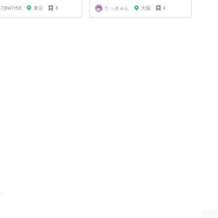
47j9w7r5d
東京
8
たっきゅん
大阪
4
ト