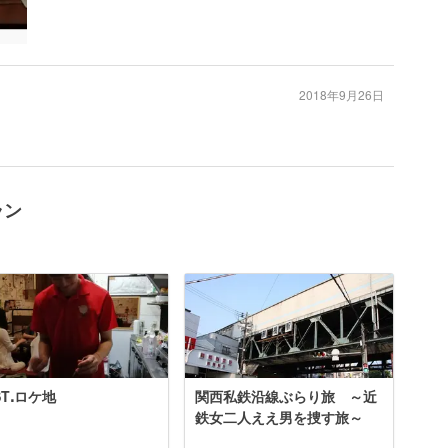
2018年9月26日
ラン
STꓸロケ地
関西私鉄沿線ぶらり旅 ～近
鉄女二人ええ男を捜す旅～