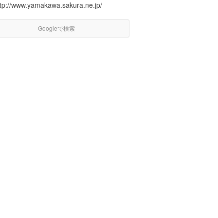
ttp://www.yamakawa.sakura.ne.jp/
Googleで検索