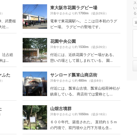
ス
東大阪市花園ラグビー場
い
る
1700m
分）
洋食やまかわより約
（徒歩29分）
神、武甕槌
電車で東花園駅へ。 ここは日本初のラグ
...
ビー場。 ラグビーの聖地です。
花園中央公園
1530m
）
洋食やまかわより約
（徒歩26分）
 辻占総
付近には、近鉄花園ラグビー場がある。
...
憩いの場として親しまれている。 園...
ケふた
サンロード瓢箪山商店街
480m
分）
洋食やまかわより約
（徒歩8分）
付近には、瓢箪山古墳、瓢箪山稲荷神社が
鎮座している。 商店街では愛称とし...
た
山畑古墳群
1050m
）
洋食やまかわより約
（徒歩18分）
６００年代、築造された。 直径約１５ｍ
の円墳で、双円墳や上円下方墳も含...