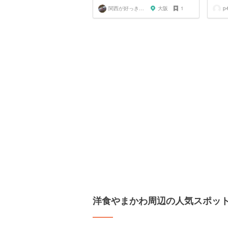
関西が好っきゃねん
大阪
1
p
洋食やまかわ周辺の人気スポッ