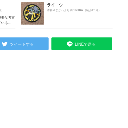
ライコウ
1660m
分）
洋食やまかわより約
（徒歩28分）
重要な考古
る...
ツイートする
LINEで送る