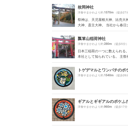
枚岡神社
1570m
洋食やまかわより約
（徒歩27
祭神は、天児屋根大神、比売大
大神、斎主大神。 当社から春日大社
瓢箪山稲荷神社
280m
洋食やまかわより約
（徒歩5分
日本三稲荷の一つに数えられる。
本社として知られている。 主祭神は
トゲデマルとワンパチのポ
1540m
洋食やまかわより約
（徒歩26
ギアルとギギアルのポケふ
960m
洋食やまかわより約
（徒歩17分