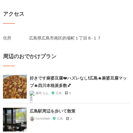
アクセス
住所
広島県広島市南区的場町１丁目８-１７
周辺のおでかけプラン
好きです麻婆豆腐❤️ハズレなし❗️広島🔥麻婆豆腐マッ
プ🔥四川本格派多数💕
藤岡 なお
広島
8
広島駅周辺を歩いて散策
honeykiwii
広島
2