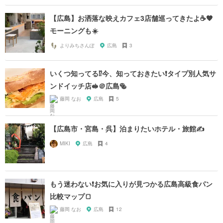
【広島】お洒落な映えカフェ3店舗巡ってきたよ☕️🧡
モーニングも☀️
よりみちさんぽ
広島
3
いくつ知ってる⁉️今、知っておきたい❗️タイプ別人気サ
ンドイッチ店🥪＠広島🥯
藤岡 なお
広島
5
【広島市・宮島・呉】泊まりたいホテル・旅館✍️
MIKI
広島
4
もう迷わない❗️お気に入りが見つかる広島高級食パン
比較マップ🍞
藤岡 なお
広島
12