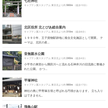
七社神社
560m
キャプテン翼スタジアム 東京北より約
（徒歩10分）
北区役所 北とぴあ総合案内
310m
キャプテン翼スタジアム 東京北より約
（徒歩6分）
１９９０年、王子貨物駅跡地に複合文化施設として開業。 テ
ーマは、北区の産...
音無親水公園
240m
キャプテン翼スタジアム 東京北より約
（徒歩4分）
小平市の東部から隅田川へと流れる石神井川の旧流路に整備さ
れた公園。 かつ...
平塚神社
980m
キャプテン翼スタジアム 東京北より約
（徒歩17分）
神社の奥に甲冑塚古墳と呼ばれる円墳があります。 立ち入り
はできません。
飛鳥山駅