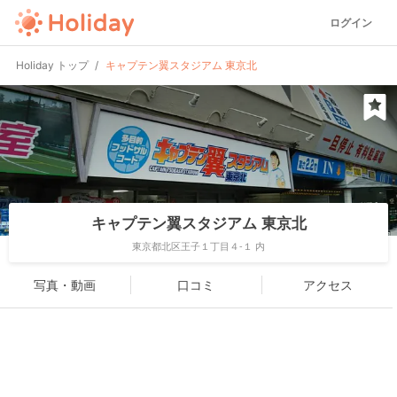
ログイン
Holiday トップ
キャプテン翼スタジアム 東京北
キャプテン翼スタジアム 東京北
東京都北区王子１丁目４-１ 内
写真・動画
口コミ
アクセス