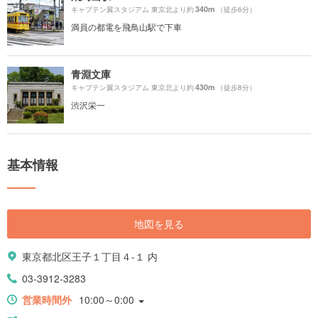
340m
キャプテン翼スタジアム 東京北より約
（徒歩6分）
満員の都電を飛鳥山駅で下車
青淵文庫
430m
キャプテン翼スタジアム 東京北より約
（徒歩8分）
渋沢栄一
基本情報
地図を見る
東京都北区王子１丁目４-１ 内
03-3912-3283
営業時間外
10:00～0:00