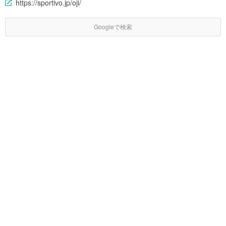
https://sportivo.jp/oji/
Googleで検索