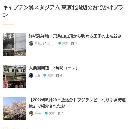
キャプテン翼スタジアム 東京北周辺のおでかけプラ
ン
洋紙発祥地・飛鳥山山頂から眺める王子のまち並み
関西が好っきゃねん
東京
1
六義園周辺（7時間コース）
まお
東京
4
【2022年5月29日放送分】フジテレビ「なりゆき街道
旅」で紹介されたお...
Ikkun
東京
0