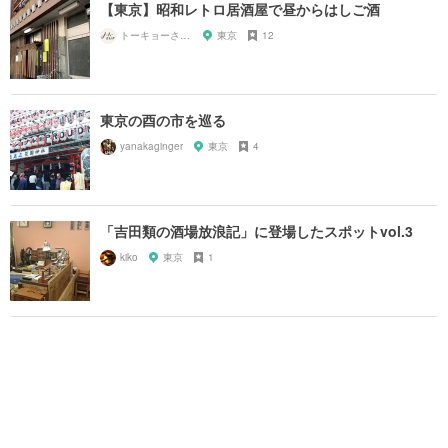
【東京】昭和レトロ居酒屋で昼からはしご酒
トーキョーさんぽ
東京
12
東京の酉の市を巡る
yanakaginger
東京
4
「吉田類の酒場放浪記」に登場したスポットvol.3
kiko
東京
1