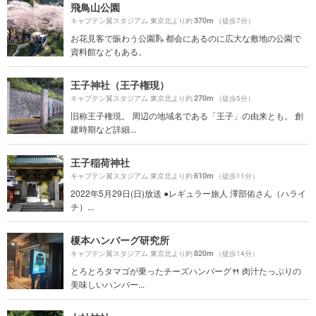
飛鳥山公園
370m
キャプテン翼スタジアム 東京北より約
（徒歩7分）
お花見客で賑わう公園🛝 都会にあるのに広大な敷地の公園で
資料館などもある。
王子神社（王子権現）
270m
キャプテン翼スタジアム 東京北より約
（徒歩5分）
旧称王子権現。 周辺の地域名である「王子」の由来とも。 創
建時期など詳細...
王子稲荷神社
610m
キャプテン翼スタジアム 東京北より約
（徒歩11分）
2022年5月29日(日)放送 ●レギュラー旅人 澤部佑さん（ハライ
チ）...
榎本ハンバーグ研究所
820m
キャプテン翼スタジアム 東京北より約
（徒歩14分）
とろとろタマゴが乗ったチーズハンバーグ🍴 肉汁たっぷりの
美味しいハンバー...