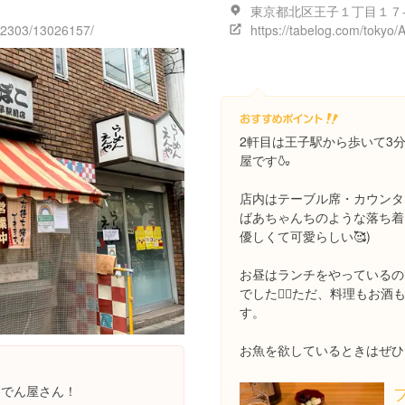
132303/13026157/
2軒目は王子駅から歩いて3
屋です🍶
店内はテーブル席・カウンタ
ばあちゃんちのような落ち着
優しくて可愛らしい🥰)
お昼はランチをやっているの
でした🙆‍♀️ただ、料理も
す。
お魚を欲しているときはぜひ
おでん屋さん！