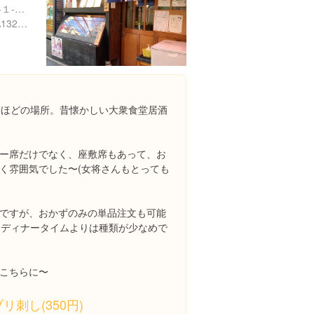
東京都北区王子１丁目１７-１-１１６
https://tabelog.com/tokyo/A1323/A132303/13110687/
分ほどの場所。昔懐かしい大衆食堂居酒
ー席だけでなく、座敷席もあって、お
く雰囲気でした〜(女将さんもとっても
ですが、おかずのみの単品注文も可能
お酒もディナータイムよりは種類が少なめで
こちらに〜
ブリ刺し(350円)