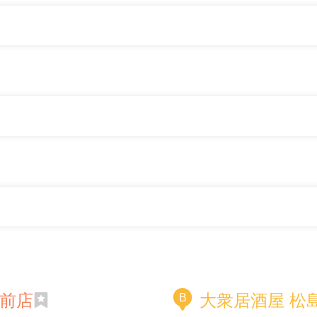
駅前店
大衆居酒屋 松
B