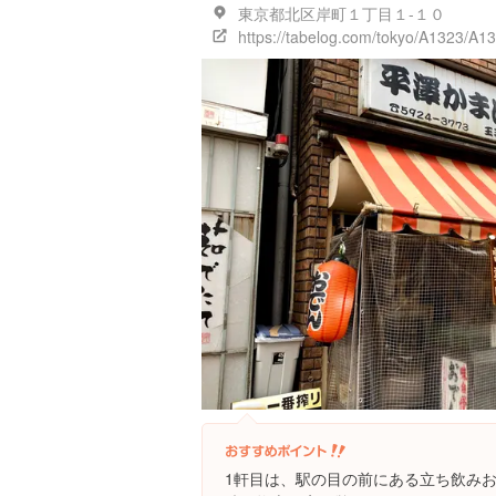
東京都北区岸町１丁目１-１０
https://tabelog.com/tokyo/A1323/A
1軒目は、駅の目の前にある立ち飲み