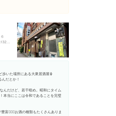
-６
https://tabelog.com/tokyo/A1323/A132303/13012322/
ど歩いた場所にある大衆居酒屋🏮
るんだとか！
なんだけど、若干暗め。昭和にタイム
！本当にここは令和であることを完璧
が豊富👍🏻✨お酒の種類もたくさんありま