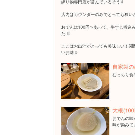
練り物専門店が営んでいるそう🍢
店内はカウンターのみでとっても狭いん
おでんは100円〜あって、牛すじ煮込
た🙆‍♀️
ここはお出汁がとっても美味しい！関
いお味☺️
自家製のは
むっちり食
大根(100
おでんの味
味が染みて