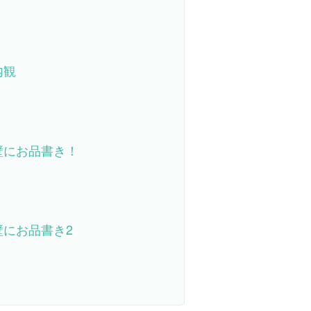
内観
壁にお品書き！
壁にお品書き2