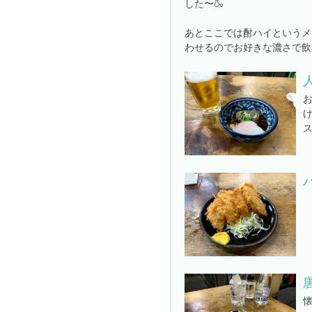
した〜🍶
あとここでは酎ハイというメ
わせるのでお好きな濃さで飲
唐
懐