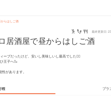
昼からはしご酒
最終更新日: 23/
ロ居酒屋で昼からはしご酒
ープだったけど、安いし美味しいし最高でした🙆‍♀️
ひ王子へ🍶
能性があります。
行程
プラ