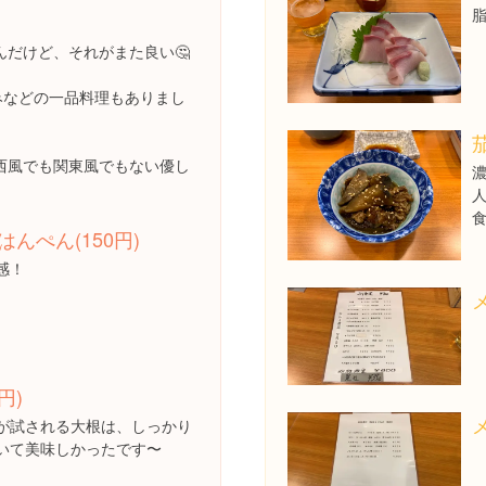
だけど、それがまた良い🤔
みなどの一品料理もありまし
茄
西風でも関東風でもない優し
食
んぺん(150円)
感！
円)
が試される大根は、しっかり
いて美味しかったです〜