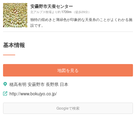
安曇野市天蚕センター
1720m
北アルプス牧場より約
（徒歩29分）
独特の煌めきと薄緑色が印象的な天蚕糸のことがよくわかる施
設です。
基本情報
地図を見る
穂高有明 安曇野市 長野県 日本
http://www.bokujyo.co.jp/
Googleで検索