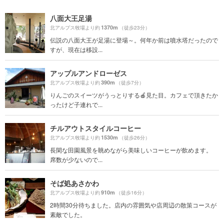
八面大王足湯
1370m
北アルプス牧場より約
（徒歩23分）
伝説の八面大王が足湯に登場～。何年か前は噴水塔だったので
すが、現在は移設...
アップルアンドローゼス
390m
北アルプス牧場より約
（徒歩7分）
りんごのスイーツがうっとりする🍎見た目。カフェで頂きたか
ったけど子連れで...
チルアウトスタイルコーヒー
1530m
北アルプス牧場より約
（徒歩26分）
長閑な田園風景を眺めながら美味しいコーヒーが飲めます。
席数が少ないので...
そば処あさかわ
910m
北アルプス牧場より約
（徒歩16分）
2時間30分待ちました。店内の雰囲気や店周辺の散策コースが
素敵でした。