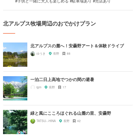
#子供と一緒に大人も楽しめる #駐車場あり #売店あり
北アルプス牧場周辺のおでかけプラン
北アルプスの麓へ！安曇野アート＆体験ドライブ
ゆうき
長野
88
一泊二日上高地でつかの間の避暑
igm
長野
17
緑と風にこころほぐれる山麓の里、安曇野
TATSU-.-HINA
長野
42