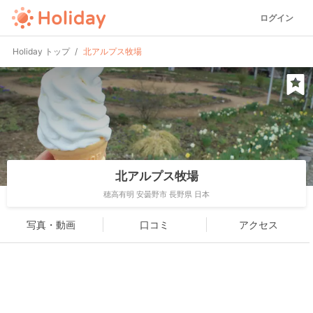
ログイン
Holiday トップ
北アルプス牧場
北アルプス牧場
穂高有明 安曇野市 長野県 日本
写真・動画
口コミ
アクセス