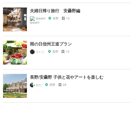
夫婦日帰り旅行 安曇野編
rpaseri
長野
10
雨の日信州王道プラン
といこ
長野
10
長野/安曇野 子供と花やアートを楽しむ
おた
長野
28