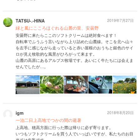
TATSU-.-HINA
2019年7月27日
緑と風にこころほぐれる山麓の里、安曇野
安曇野に来たらここのソフトクリームは絶対食べます！
自転車でふうふう言いながら上り詰めた山麓線。そこを北へ山々
を左手に感じながら走っていると赤い屋根のおうちと銀色のサイ
ロが見え牧歌的な風景がひろがって来ます。
山麓の高原にあるアルプス牧場です。あいにく牛たちには会えま
せんでしたが…。
igm
2018年8月20日
一泊二日上高地でつかの間の避暑
上高地、穂高方面に行った際は帰りに必ず寄ります。
いつもソフトクリームを買う人でいっぱいですが、私たちのお目
当ては牛乳です。