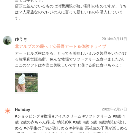
店頭に並んでいるものは消費期限が短い割引のものですが、うち
は２人家族なのでレジの人に言って新しいものを購入していま
す。
ゆうき
2014年9月11日
北アルプスの麓へ！安曇野アート＆体験ドライブ
アートヒルズ横にある、とっても美味しいミルク製品をいただけ
る牧場直営販売所。色んな牧場でソフトクリーム食べましたが、
ここのソフトは本当に美味しいです！溶ける前に食べちゃえ！
Holiday
2022年2月27日
#ショッピング #牧場 #アイスクリーム #ソフトクリーム #0歳･1
歳･2歳の赤ちゃん(乳児･幼児)OK #3歳･4歳･5歳･6歳(幼児)が楽し
める #小学生の子供が楽しめる #中学生･高校生の子供が楽しめる