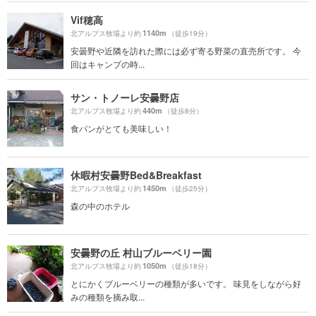
Vif穂高
1140m
北アルプス牧場より約
（徒歩19分）
安曇野や近隣を訪れた際には必ず寄る野菜の直売所です。 今
回はキャンプの時...
サン・トノーレ安曇野店
440m
北アルプス牧場より約
（徒歩8分）
食パンがとても美味しい！
休暇村安曇野Bed&Breakfast
1450m
北アルプス牧場より約
（徒歩25分）
森の中のホテル
安曇野の丘 村山ブルーベリー園
1050m
北アルプス牧場より約
（徒歩18分）
とにかくブルーベリーの種類が多いです。 味見をしながら好
みの種類を摘み取...