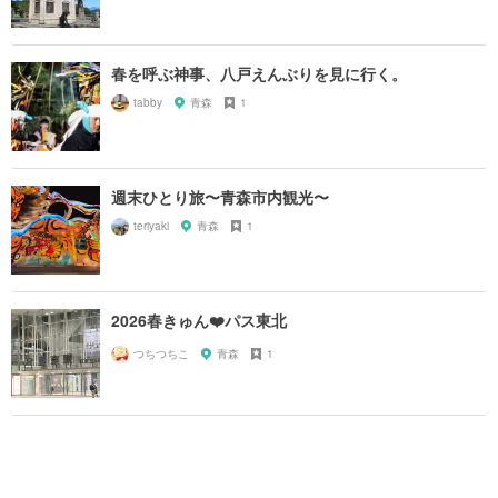
春を呼ぶ神事、八戸えんぶりを見に行く。
tabby
青森
1
週末ひとり旅〜青森市内観光〜
teriyaki
青森
1
2026春きゅん❤️パス東北
つちつちこ
青森
1