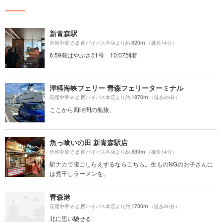
新青森駅
820m
長尾中華そば 西バイパス本店より約
（徒歩14分）
6:59発はやぶさ51号 10:07到着
津軽海峡フェリー 青森フェリーターミナル
1970m
長尾中華そば 西バイパス本店より約
（徒歩33分）
ここから四時間の船旅。
魚っ喰いの田 新青森駅店
830m
長尾中華そば 西バイパス本店より約
（徒歩14分）
駅ナカで腹ごしらえするならこちら。生ものNGのお子さんに
は煮干しラーメンを。
青森港
1780m
長尾中華そば 西バイパス本店より約
（徒歩30分）
北に思い馳せる