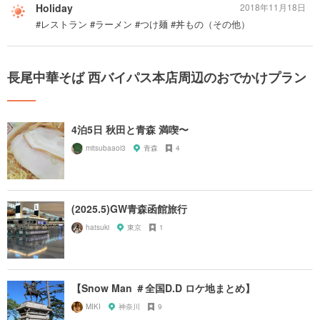
Holiday
2018年11月18日
#レストラン #ラーメン #つけ麺 #丼もの（その他）
長尾中華そば 西バイパス本店周辺のおでかけプラン
4泊5日 秋田と青森 満喫〜
mitsubaaoi3
青森
4
(2025.5)GW青森函館旅行
hatsuki
東京
1
【Snow Man ＃全国D.D ロケ地まとめ】
MIKI
神奈川
9