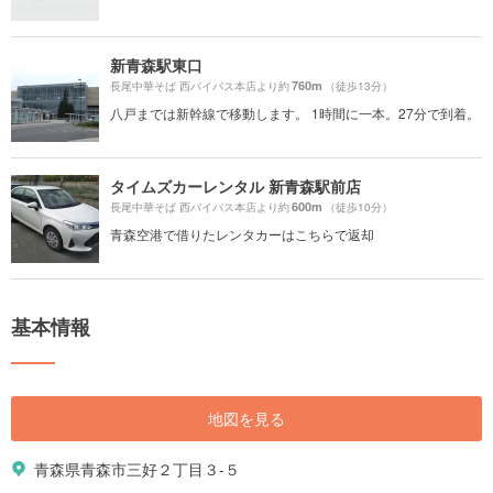
新青森駅東口
760m
長尾中華そば 西バイパス本店より約
（徒歩13分）
八戸までは新幹線で移動します。 1時間に一本。27分で到着。
タイムズカーレンタル 新青森駅前店
600m
長尾中華そば 西バイパス本店より約
（徒歩10分）
青森空港で借りたレンタカーはこちらで返却
基本情報
地図を見る
青森県青森市三好２丁目３-５