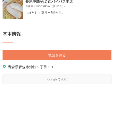
長尾中華そば 西バイパス本店
1780m
青森港より約
（徒歩30分）
にぼだし！ 朝ラー7時から。
基本情報
地図を見る
青森県青森市沖館２丁目１１
Googleで検索