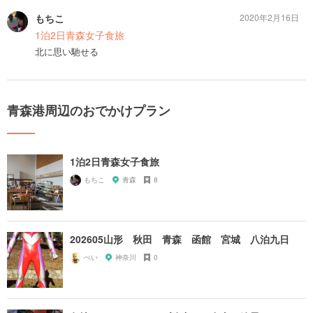
もちこ
2020年2月16日
1泊2日青森女子食旅
北に思い馳せる
青森港周辺のおでかけプラン
1泊2日青森女子食旅
もちこ
青森
8
202605山形 秋田 青森 函館 宮城 八泊九日
ぺい
神奈川
0