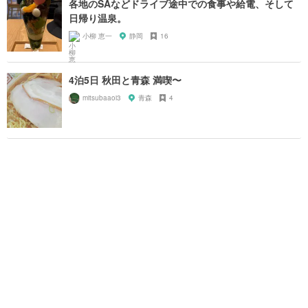
各地のSAなどドライブ途中での食事や給電、そして
日帰り温泉。
小柳 恵一
静岡
16
4泊5日 秋田と青森 満喫〜
mitsubaaoi3
青森
4