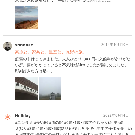
snnnnao
2016年10月10日
高原と、家具と、星空と、長野の旅。
超霧の中行ってきました。大人ひとり1,000円の入館料がありがた
い所。霧がかかっていると不気味感Maxでしたが楽しめました。
彫刻好きな方は是非。
Holiday
2022年8月14日
#エンタメ #美術館 #道の駅 #0歳･1歳･2歳の赤ちゃん(乳児･幼
児)OK #3歳･4歳･5歳･6歳(幼児)が楽しめる #小学生の子供が楽しめ
る #中学生･高校生の子供が楽しめる #子供と一緒に大人も楽しめ