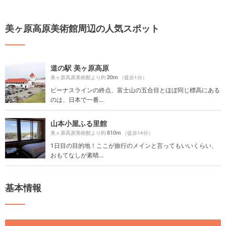
美ヶ原高原美術館周辺の人気スポット
道の駅 美ヶ原高原
20m
美ヶ原高原美術館より約
（徒歩1分）
ビーナスラインの終点、富士山の五合目とほぼ同じ標高にある
のは、日本で一番...
山本小屋ふる里館
810m
美ヶ原高原美術館より約
（徒歩14分）
1日目の目的地！ここが旅行のメインと言ってもいいくらい、
おもてなしが素晴...
基本情報