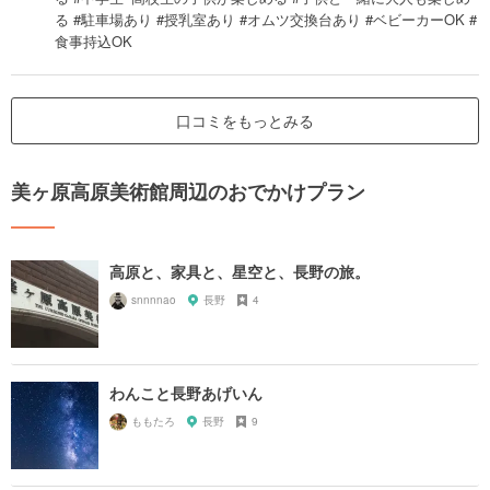
る #駐車場あり #授乳室あり #オムツ交換台あり #ベビーカーOK #
食事持込OK
口コミをもっとみる
美ヶ原高原美術館周辺のおでかけプラン
高原と、家具と、星空と、長野の旅。
snnnnao
長野
4
わんこと長野あげいん
ももたろ
長野
9