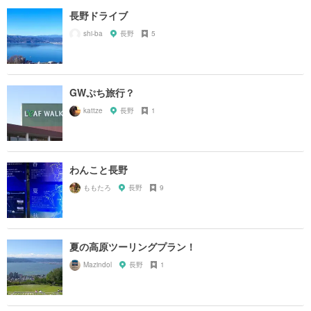
長野ドライブ
shi-ba
長野
5
GWぷち旅行？
kattze
長野
1
わんこと長野
ももたろ
長野
9
夏の高原ツーリングプラン！
Mazindol
長野
1