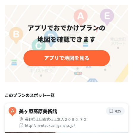
このプランのスポット一覧
美ヶ原高原美術館
A
425
長野県上田市武石上本入２０８５-７０
http://m-utsukushigahara.jp/