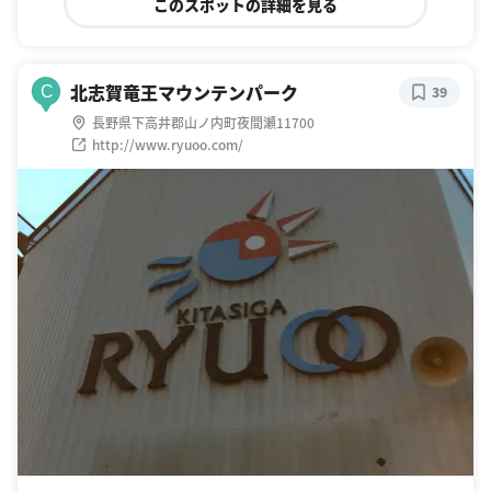
このスポットの詳細を見る
北志賀竜王マウンテンパーク
C
39
長野県下高井郡山ノ内町夜間瀬11700
http://www.ryuoo.com/