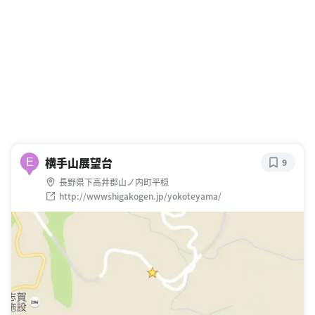
横手山展望台
E
9
長野県下高井郡山ノ内町平穏
http://wwwshigakogen.jp/yokoteyama/