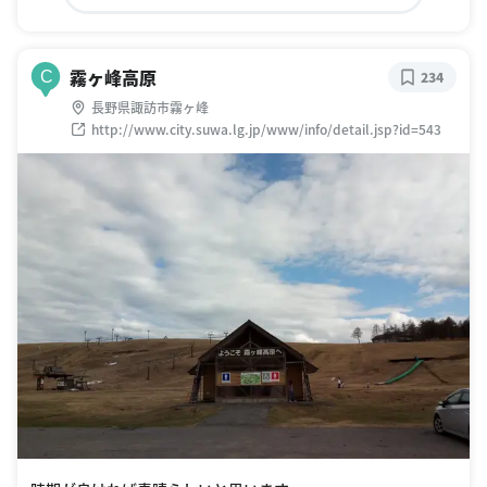
霧ヶ峰高原
C
234
長野県諏訪市霧ヶ峰
http://www.city.suwa.lg.jp/www/info/detail.jsp?id=543