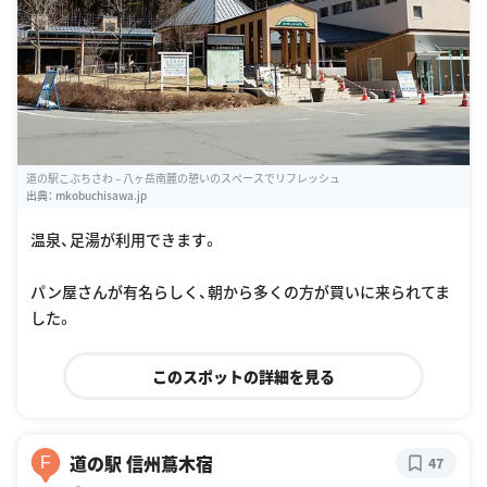
道の駅こぶちさわ – 八ヶ岳南麓の憩いのスペースでリフレッシュ
出典：
mkobuchisawa.jp
温泉、足湯が利用できます。
パン屋さんが有名らしく、朝から多くの方が買いに来られてま
した。
このスポットの詳細を見る
道の駅 信州蔦木宿
F
47