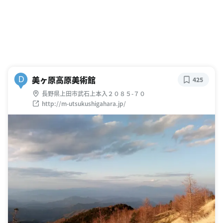
美ヶ原高原美術館
D
425
長野県上田市武石上本入２０８５-７０
http://m-utsukushigahara.jp/