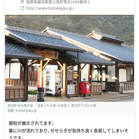
長野県諏訪郡富士見町落合1984番地１
http://www.tsutakijuku.jp/
道の駅 信州蔦木宿 ｜ 温泉つたの湯・お食事と、直売所てのひら館
出典：
tsutakijuku.jp
御柱が展示されてます。
裏に川が流れており、せせらぎが気持ち良く長居してしまいそ
うです。