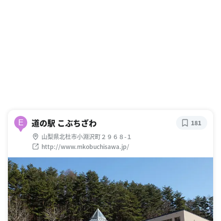
道の駅 こぶちざわ
E
181
山梨県北杜市小淵沢町２９６８-１
http://www.mkobuchisawa.jp/