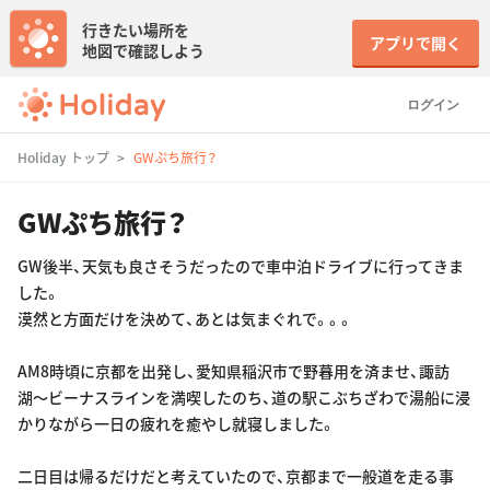
行きたい場所を
アプリで開く
地図で確認しよう
ログイン
Holiday トップ
GWぷち旅行？
GWぷち旅行？
GW後半、天気も良さそうだったので車中泊ドライブに行ってきま
した。
漠然と方面だけを決めて、あとは気まぐれで。。。
AM8時頃に京都を出発し、愛知県稲沢市で野暮用を済ませ、諏訪
湖〜ビーナスラインを満喫したのち、道の駅こぶちざわで湯船に浸
かりながら一日の疲れを癒やし就寝しました。
二日目は帰るだけだと考えていたので、京都まで一般道を走る事