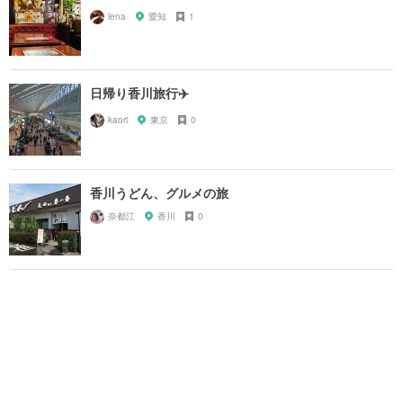
lena
愛知
1
日帰り香川旅行✈️
kaori
東京
0
香川うどん、グルメの旅
奈都江
香川
0