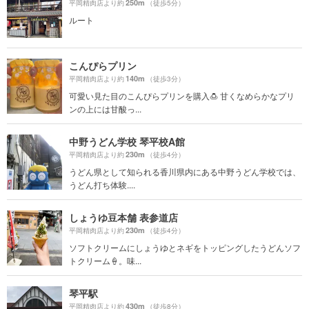
250m
平岡精肉店より約
（徒歩5分）
ルート
こんぴらプリン
140m
平岡精肉店より約
（徒歩3分）
可愛い見た目のこんぴらプリンを購入🍮 甘くなめらかなプリ
ンの上には甘酸っ...
中野うどん学校 琴平校A館
230m
平岡精肉店より約
（徒歩4分）
うどん県として知られる香川県内にある中野うどん学校では、
うどん打ち体験....
しょうゆ豆本舗 表参道店
230m
平岡精肉店より約
（徒歩4分）
ソフトクリームにしょうゆとネギをトッピングしたうどんソフ
トクリーム🍦。味...
琴平駅
430m
平岡精肉店より約
（徒歩8分）