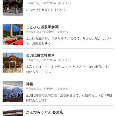
1090m
平岡精肉店より約
（徒歩19分）
しっかりお参りもしました！
ことひら温泉琴参閣
380m
平岡精肉店より約
（徒歩7分）
ことひら温泉郷。 大きなホテルなので、ちょっと騒がしいか
も。お部屋も狭く...
金刀比羅宮社務所
1090m
平岡精肉店より約
（徒歩19分）
本宮までは、そこまで登らないんだけど そこから奥宮に行く
のがもう…！ い...
神椿
940m
平岡精肉店より約
（徒歩16分）
金刀比羅宮の境内に唯一ある飲食店で、石段のちょうど500段
目にあたる場所...
こんぴらうどん 参道店