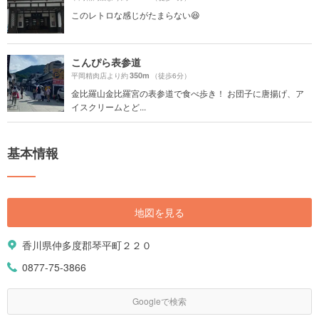
このレトロな感じがたまらない😆
こんぴら表参道
350m
平岡精肉店より約
（徒歩6分）
金比羅山金比羅宮の表参道で食べ歩き！ お団子に唐揚げ、ア
イスクリームとど...
基本情報
地図を見る
香川県仲多度郡琴平町２２０
0877-75-3866
Googleで検索