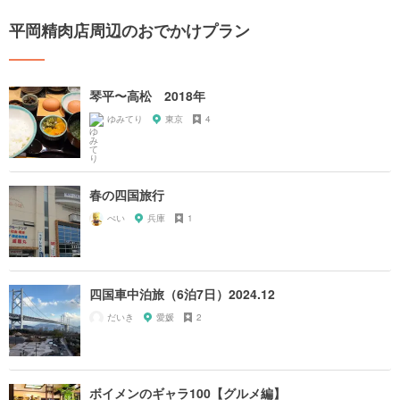
平岡精肉店周辺のおでかけプラン
琴平〜高松 2018年
ゆみてり
東京
4
春の四国旅行
ぺい
兵庫
1
四国車中泊旅（6泊7日）2024.12
だいき
愛媛
2
ボイメンのギャラ100【グルメ編】