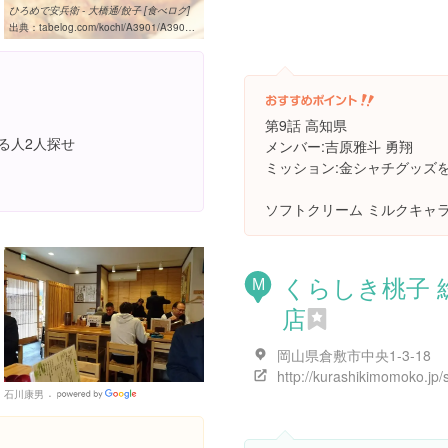
ひろめで安兵衛 - 大橋通/餃子 [食べログ]
出典：
tabelog.com/kochi/A3901/A390101/39000464
第9話 高知県
る人2人探せ
メンバー:吉原雅斗 勇翔
ミッション:金シャチグッズ
ソフトクリーム ミルクキャ
くらしき桃子 
M
店
岡山県倉敷市中央1-3-18
http://kurashikimomoko.jp/
石川康男
Google
Places