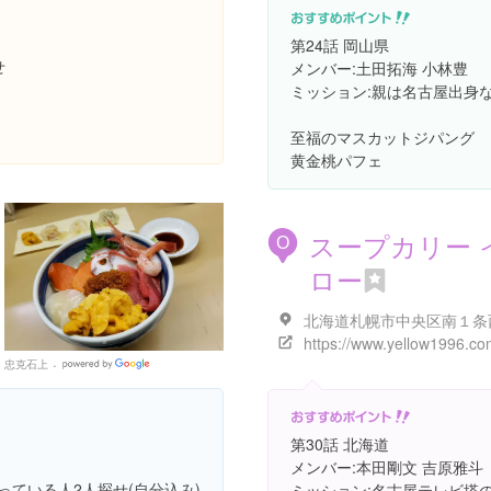
第24話 岡山県
せ
メンバー:土田拓海 小林豊
ミッション:親は名古屋出身
至福のマスカットジパング
黄金桃パフェ
スープカリー 
O
ロー
https://www.yellow1996.co
忠克石上
Google
Places
第30話 北海道
メンバー:本田剛文 吉原雅斗
っている人2人探せ(自分込み)
ミッション:名古屋テレビ塔の