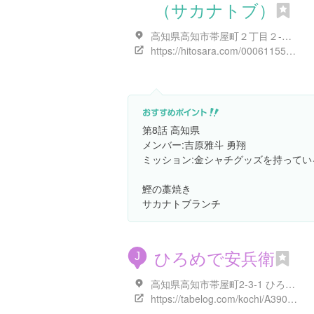
（サカナトブ）
高知県高知市帯屋町２丁目２-２０
https://hitosara.com/0006115558/
第8話 高知県
メンバー:吉原雅斗 勇翔
ミッション:金シャチグッズを持ってい
鰹の藁焼き
サカナトブランチ
ひろめで安兵衛
J
高知県高知市帯屋町2-3-1 ひろめ市場
https://tabelog.com/kochi/A3901/A390101/39000464/