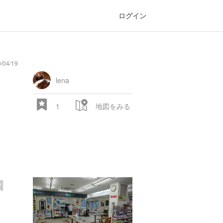
ログイン
04/19
oad
train
comic
mountain
sports
fishing
bbq
fashion
tradition
music
baby
camera
amusement
aquarium
sea
ball
baer
bell
flo
park
lena
1
地図をみる
28.522 px