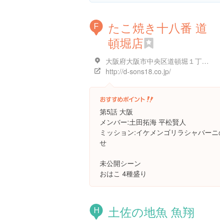
たこ焼き十八番 道
F
頓堀店
大阪府大阪市中央区道頓堀１丁目７-２１ 中座くいだおれビル 1F
http://d-sons18.co.jp/
第5話 大阪
メンバー:土田拓海 平松賢人
ミッション:イケメンゴリラシャバーニ
せ
未公開シーン
おはこ 4種盛り
土佐の地魚 魚翔
H