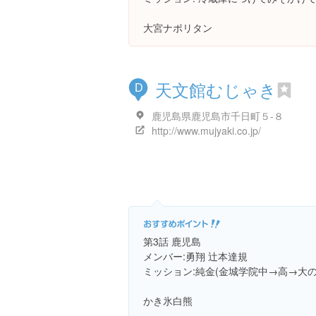
大宮ナポリタン
天文館むじゃき
D
鹿児島県鹿児島市千日町５-８
http://www.mujyaki.co.jp/
第3話 鹿児島
メンバー:勇翔 辻本達規
ミッション:純金(金城学院中→高→大
かき氷白熊