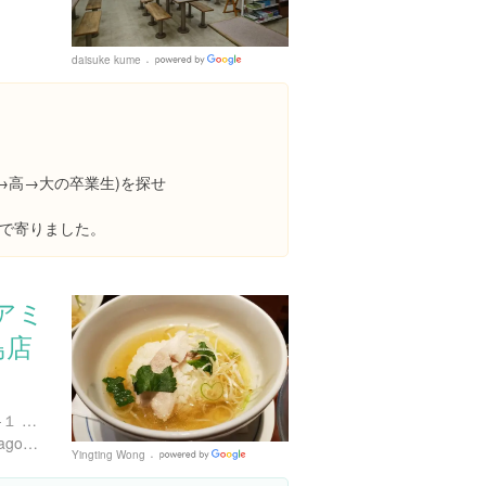
daisuke kume
Google
Places
→高→大の卒業生)を探せ
で寄りました。
アミ
島店
鹿児島県鹿児島市中央町１-１ アミュプラザ鹿児島5F
http://ichiniisan.jp/access/kagoshima/amu.html
Yingting Wong
Google
Places