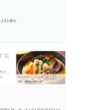
な人3人探せ
イエ
北海道札幌市中央区南１条西４丁目７-１ クリエイトビル 地下１Ｆ
m/
スープカリー イエロー
出典：
yellow1996.com
写真を持っている人2人探せ(自分込み)