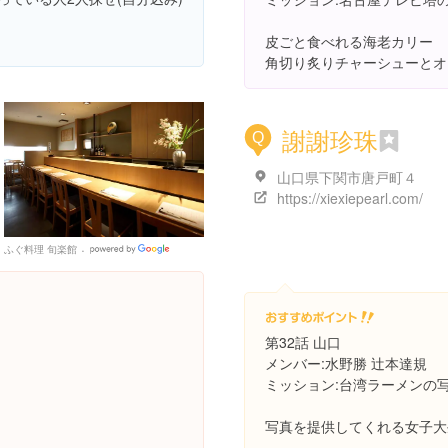
皮ごと食べれる海老カリー
角切り炙りチャーシューとオ
謝謝珍珠
Q
山口県下関市唐戸町４
https://xiexiepearl.com/
ふぐ料理 旬楽館
Google
Places
第32話 山口
メンバー:水野勝 辻本達規
ミッション:台湾ラーメンの
写真を提供してくれる女子大