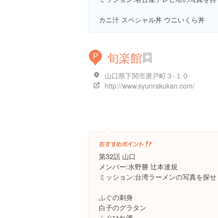
カニ汁 スペシャル丼 ウニいくら丼
旬楽館
P
山口県下関市唐戸町３-１０
http://www.syunrakukan.com/
第32話 山口
メンバー:水野勝 辻本達規
ミッション:台湾ラーメンの写真を探せ
ふぐの刺身
白子のグラタン
ふぐひれ酒