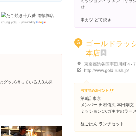
ミッション:イケメンゴリラ
せ
串カツ どて焼き
chung yoku
Google
Places
ゴールドラッ
G
本店
http://www.gold-rush.jp/
のグッズ持っている人3人探
第6話 東京
メンバー:田村侑久 本田剛文
ミッション:スガキヤのラー
昼ごはん ランチセット