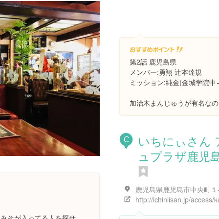
第2話 鹿児島県
メンバー:勇翔 辻本達規
ミッション:純金(金城学院中
加治木まんじゅうが有名なの
いちにぃさん 
C
ュプラザ鹿児
てみそが入ってる人を探せ