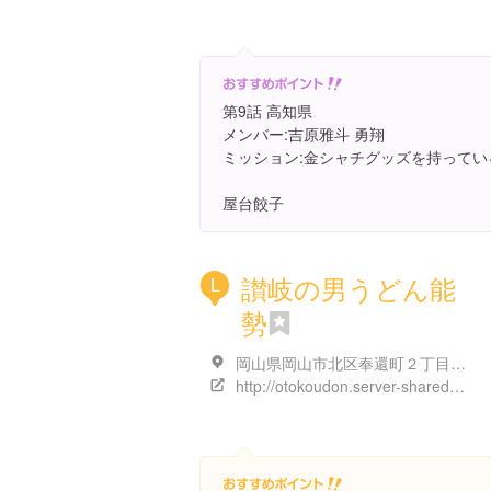
第9話 高知県
メンバー:吉原雅斗 勇翔
ミッション:金シャチグッズを持ってい
屋台餃子
讃岐の男うどん能
L
勢
岡山県岡山市北区奉還町２丁目３-６
http://otokoudon.server-shared.com/