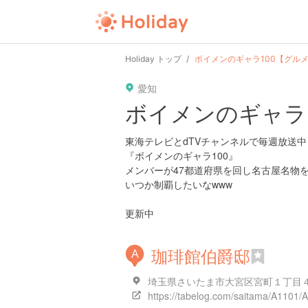
user
pin
tel
time
url
guide
Holiday トップ
ボイメンのギャラ100【グル
愛知
date
child
solitary
pet
driv
ボイメンのギャラ
tokyo
kanagawa
osaka
kyoto
hyo
東海テレビとdTVチャンネルで毎週放送中
『ボイメンのギャラ100』
メンバーが47都道府県を回し名古屋名物
いつか制覇したいなwww
更新中
珈琲館伯爵邸
A
埼玉県さいたま市大宮区宮町１丁目４
https://tabelog.com/saitama/A1101