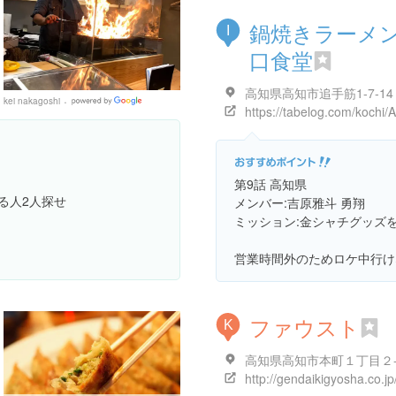
鍋焼きラーメ
I
口食堂
kei nakagoshi
Google
Places
第9話 高知県
る人2人探せ
メンバー:吉原雅斗 勇翔
ミッション:金シャチグッズ
営業時間外のためロケ中行け
ファウスト
K