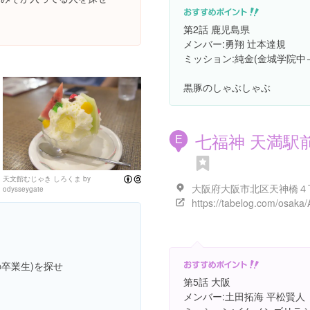
第2話 鹿児島県
メンバー:勇翔 辻本達規
ミッション:純金(金城学院中
黒豚のしゃぶしゃぶ
七福神 天満駅
E
天文館むじゃき しろくま
by
Attribution-ShareAlike License
odysseygate
の卒業生)を探せ
第5話 大阪
メンバー:土田拓海 平松賢人