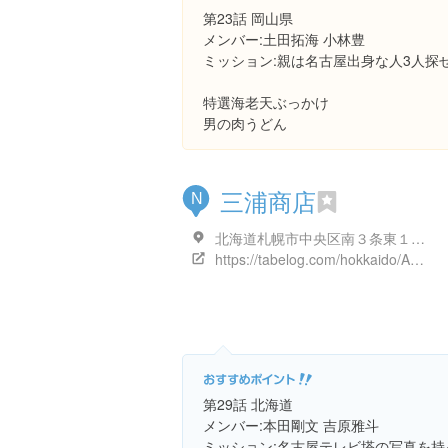
第23話 岡山県
メンバー:土田拓海 小林豊
ミッション:親は名古屋出身な人3人探
特選海老天ぶっかけ
男の肉うどん
三浦商店
N
北海道札幌市中央区南３条東１丁目 南３条東１丁目
https://tabelog.com/hokkaido/A0101/A010103/1001073/
第29話 北海道
メンバー:本田剛文 吉原雅斗
ミッション:名古屋テレビ塔の写真を持