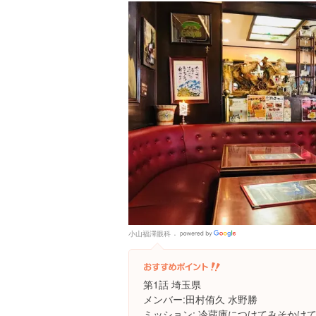
小山福澤眼科
Google
Places
第1話 埼玉県
メンバー:田村侑久 水野勝
ミッション: 冷蔵庫につけてみそかけ