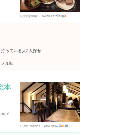
長宗我部和孝
Google
Places
を持っている人2人探せ
ラメル味
総本
shop/
Fumie Yoshida
Google
Places