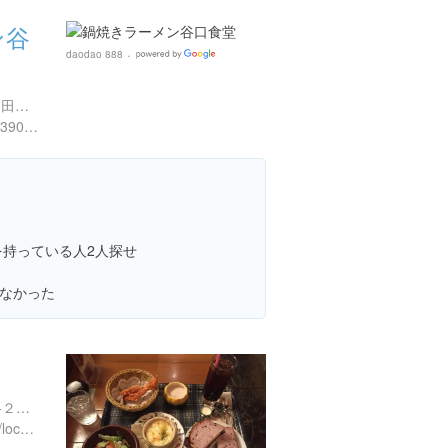
ン谷
daodao 888
Google
Places
高知県高知市追手筋1-7-14 田村ビル 1F
https://tabelog.com/kochi/A3901/A390101/39006324/
を持っている人2人探せ
なかった
高知県高知市本町１丁目２-２２ おびさんロード内
http://gendaikigyosha.co.jp/locations/faust