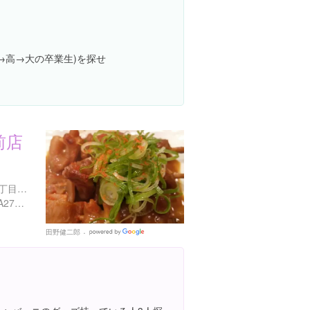
→高→大の卒業生)を探せ
前店
大阪府大阪市北区天神橋４丁目１２-１
https://tabelog.com/osaka/A2701/A270103/27065465/
田野健二郎
Google
Places