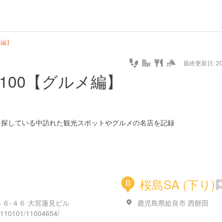
hot
type
star
camera
home
settings
profile
print
rank
mail
lock
calendar
access
メ編】
最終更新日: 20/
e
walking
cycling
nature
stroll
art
camp
history
castle
temple
cafe
gourmet
onsen
outdoor
world
public bath
shopping
general
railr
100【グルメ編】
heritage
store
go
を探している中訪れた観光スポットやグルメの名店を記録
桜島SA (下り)
B
６-４６ 大宮蓮見ビル
鹿児島県姶良市 西餅田
/A110101/11004654/