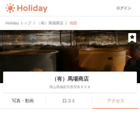
ログイン
Holiday トップ
（有）馬場商店
地図
（有）馬場商店
岡山県備前市香登本８６８
写真・動画
口コミ
アクセス