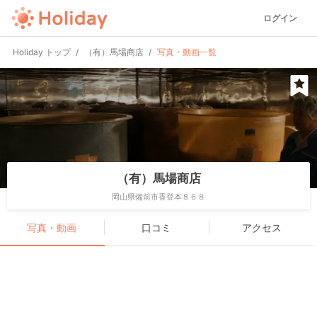
ログイン
Holiday トップ
（有）馬場商店
写真・動画一覧
（有）馬場商店
岡山県備前市香登本８６８
写真・動画
口コミ
アクセス