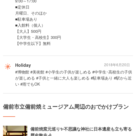
9:00～17:00
■定休日
月曜日、そのほか
■駐車場あり
■入館料（個人）
【大人】500円
【大学生・高校生】300円
【中学生以下】無料
Holiday
2018年6月20日
#博物館 #美術館 #小学生の子供が楽しめる #中学生･高校生の子供
が楽しめる #子供と一緒に大人も楽しめる #駐車場あり #駅から近
い #雨でもOK
備前市立備前焼ミュージアム周辺のおでかけプラン
備前焼窯元巡り✨不思議な神社に日本遺産も立ち寄る
歴史散歩🎶