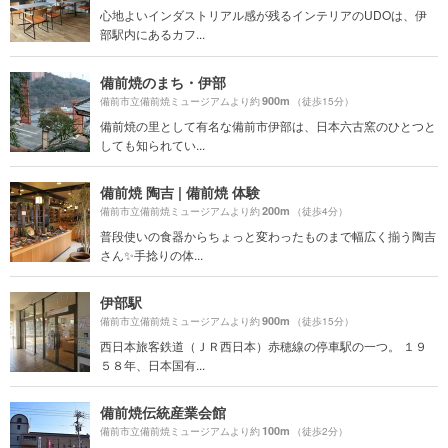
心地よいインダストリアル感が残るインテリアのUDOは、伊
部駅内にあるカフ...
備前焼のまち・伊部
900m
備前市立備前焼ミュージアムより約
（徒歩15分）
備前焼の里として有名な備前市伊部は、日本六古窯のひとつと
しても知られてい...
備前焼 陶吉 | 備前焼 体験
200m
備前市立備前焼ミュージアムより約
（徒歩4分）
普段使いの食器からちょっと変わったものまで幅広く揃う陶吉
さん✨手捻りの体...
伊部駅
900m
備前市立備前焼ミュージアムより約
（徒歩15分）
西日本旅客鉄道（ＪＲ西日本）赤穂線の停車駅の一つ。 １９
５８年、日本国有...
備前焼伝統産業会館
100m
備前市立備前焼ミュージアムより約
（徒歩2分）