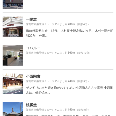
一陽窯
200m
備前市立備前焼ミュージアムより約
（徒歩4分）
備前焼窯元六姓 13代 木村長十郎友敬の次男、木村一陽が昭
和22年 分家...
コハルニ
560m
備前市立備前焼ミュージアムより約
（徒歩10分）
小西陶古
240m
備前市立備前焼ミュージアムより約
（徒歩5分）
ザンギリの出た焼き物がおすすめの小西陶古さん✨窯元 小西陶
古は、備前焼本...
桃蹊堂
150m
備前市立備前焼ミュージアムより約
（徒歩3分）
備前焼窯元六姓のひとつ、木村家の窯。 食器、花器、茶道具