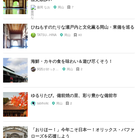
藤岡 なお
岡山
7
ひねもすのたりな瀬戸内と文化薫る岡山・東備を巡る
TATSU-.-HINA
岡山
40
海鮮・カキの食を味わい＆遊び尽くそう！
関西が好っきゃねん
岡山
2
ゆるりたび。備前焼の里、彩り豊かな備前市
tabiholic
岡山
2
「おりほー！」今年こそ日本一！オリックス・バファ
ローズを応援しよう