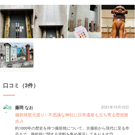
口コミ（3件）
藤岡 なお
2021年10月10日
備前焼窯元巡り✨不思議な神社に日本遺産も立ち寄る歴史散
歩🎶
約1000年の歴史を持つ備前焼について、古備前から現代に至る作
品まで、備前焼に関する資料を集め展示してあります😊