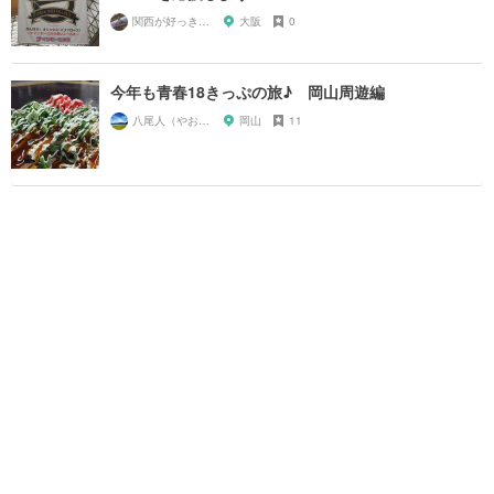
関西が好っきゃねん
大阪
0
今年も青春18きっぷの旅♪ 岡山周遊編
八尾人（やおんちゅ）
岡山
11