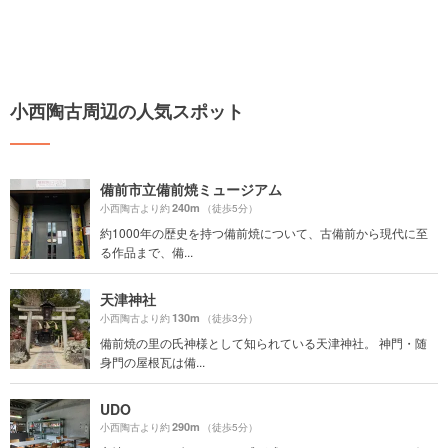
小西陶古周辺の人気スポット
備前市立備前焼ミュージアム
240m
小西陶古より約
（徒歩5分）
約1000年の歴史を持つ備前焼について、古備前から現代に至
る作品まで、備...
天津神社
130m
小西陶古より約
（徒歩3分）
備前焼の里の氏神様として知られている天津神社。 神門・随
身門の屋根瓦は備...
UDO
290m
小西陶古より約
（徒歩5分）