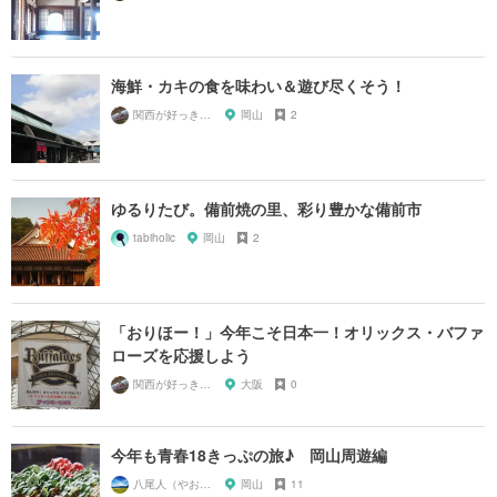
海鮮・カキの食を味わい＆遊び尽くそう！
関西が好っきゃねん
岡山
2
ゆるりたび。備前焼の里、彩り豊かな備前市
tabiholic
岡山
2
「おりほー！」今年こそ日本一！オリックス・バファ
ローズを応援しよう
関西が好っきゃねん
大阪
0
今年も青春18きっぷの旅♪ 岡山周遊編
八尾人（やおんちゅ）
岡山
11