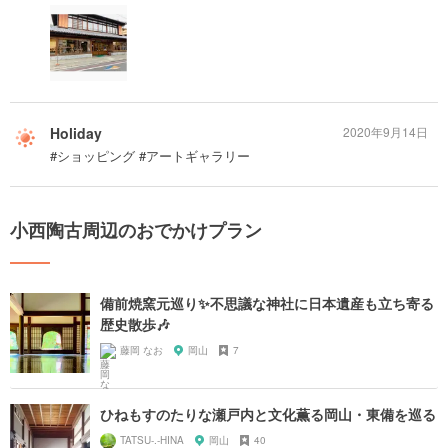
Holiday
2020年9月14日
#ショッピング #アートギャラリー
小西陶古周辺のおでかけプラン
備前焼窯元巡り✨不思議な神社に日本遺産も立ち寄る
歴史散歩🎶
藤岡 なお
岡山
7
ひねもすのたりな瀬戸内と文化薫る岡山・東備を巡る
TATSU-.-HINA
岡山
40