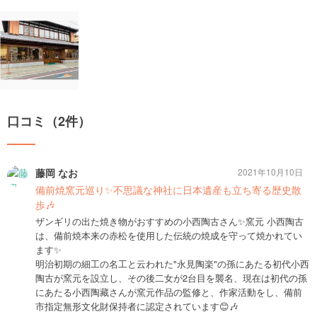
口コミ（2件）
藤岡 なお
2021年10月10日
備前焼窯元巡り✨不思議な神社に日本遺産も立ち寄る歴史散
歩🎶
ザンギリの出た焼き物がおすすめの小西陶古さん✨窯元 小西陶古
は、備前焼本来の赤松を使用した伝統の焼成を守って焼かれてい
ます✨
明治初期の細工の名工と云われた"永見陶楽"の孫にあたる初代小西
陶古が窯元を設立し、その後二女が2台目を襲名、現在は初代の孫
にあたる小西陶藏さんが窯元作品の監修と、作家活動をし、備前
市指定無形文化財保持者に認定されています😊🎶