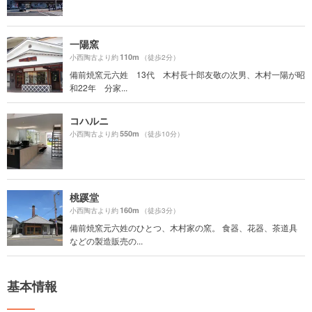
一陽窯
110m
小西陶古より約
（徒歩2分）
備前焼窯元六姓 13代 木村長十郎友敬の次男、木村一陽が昭
和22年 分家...
コハルニ
550m
小西陶古より約
（徒歩10分）
桃蹊堂
160m
小西陶古より約
（徒歩3分）
備前焼窯元六姓のひとつ、木村家の窯。 食器、花器、茶道具
などの製造販売の...
基本情報