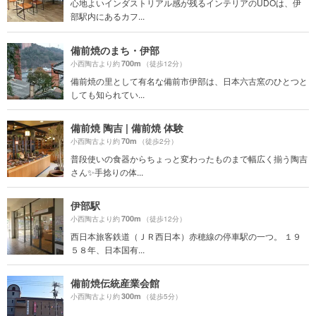
心地よいインダストリアル感が残るインテリアのUDOは、伊
部駅内にあるカフ...
備前焼のまち・伊部
700m
小西陶古より約
（徒歩12分）
備前焼の里として有名な備前市伊部は、日本六古窯のひとつと
しても知られてい...
備前焼 陶吉 | 備前焼 体験
70m
小西陶古より約
（徒歩2分）
普段使いの食器からちょっと変わったものまで幅広く揃う陶吉
さん✨手捻りの体...
伊部駅
700m
小西陶古より約
（徒歩12分）
西日本旅客鉄道（ＪＲ西日本）赤穂線の停車駅の一つ。 １９
５８年、日本国有...
備前焼伝統産業会館
300m
小西陶古より約
（徒歩5分）