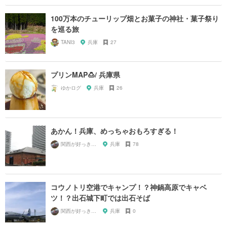
100万本のチューリップ畑とお菓子の神社・菓子祭り
を巡る旅
TANI3
兵庫
27
プリンMAP🍮/ 兵庫県
ゆかログ
兵庫
26
あかん！兵庫、めっちゃおもろすぎる！
関西が好っきゃねん
兵庫
78
コウノトリ空港でキャンプ！？神鍋高原でキャベ
ツ！？出石城下町では出石そば
関西が好っきゃねん
兵庫
0