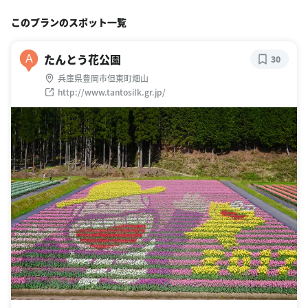
このプランのスポット一覧
たんとう花公園
A
30
兵庫県豊岡市但東町畑山
http://www.tantosilk.gr.jp/