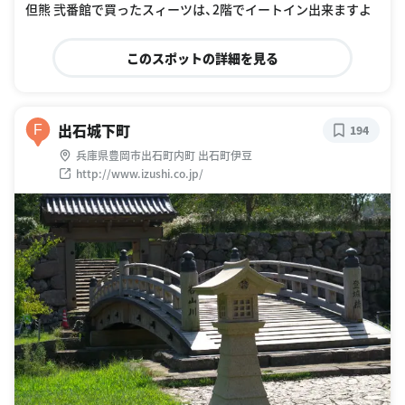
但熊 弐番館で買ったスィーツは、2階でイートイン出来ますよ
このスポットの詳細を見る
出石城下町
F
194
兵庫県豊岡市出石町内町 出石町伊豆
http://www.izushi.co.jp/