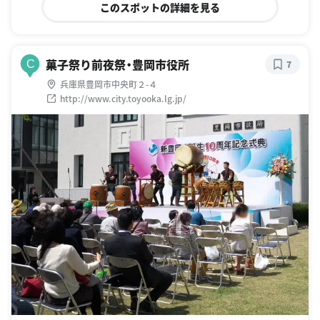
このスポットの詳細を見る
菓子祭り前夜祭・豊岡市役所
C
7
兵庫県豊岡市中央町２-４
http://www.city.toyooka.lg.jp/