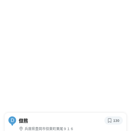
但熊
D
130
兵庫県豊岡市但東町栗尾９１６