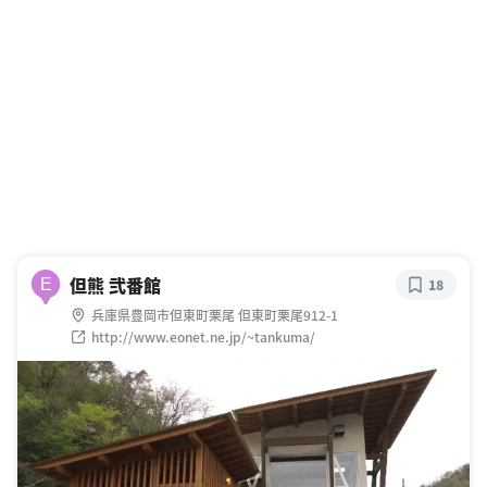
但熊 弐番館
E
18
兵庫県豊岡市但東町栗尾 但東町栗尾912-1
http://www.eonet.ne.jp/~tankuma/