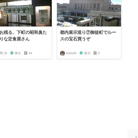
お残る、下町の昭和臭た
都内展示巡り⑦御徒町でルー
りな定食屋さん
スの宝石買うぞ
野 淳
東京
20
hatsuki
東京
0
ス