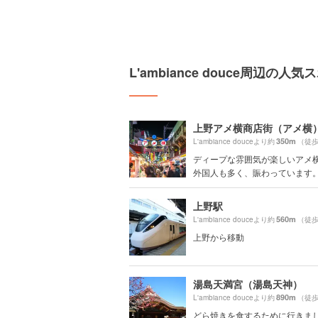
L'ambiance douce周辺の人
上野アメ横商店街（アメ横
350m
L'ambiance douceより約
（徒歩
ディープな雰囲気が楽しいアメ
外国人も多く、賑わっています
上野駅
560m
L'ambiance douceより約
（徒歩
上野から移動
湯島天満宮（湯島天神）
890m
L'ambiance douceより約
（徒歩
どら焼きを食するために行きまし