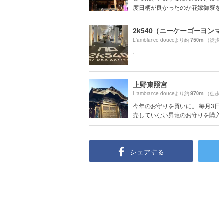
度日柄が良かったのか花嫁御寮を幾
750m
L'ambiance douceより約
（徒歩
.
上野東照宮
970m
L'ambiance douceより約
（徒歩
今年のお守りを買いに。 毎月3
売していない昇龍のお守りを購入！
シェアする