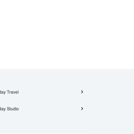
day Travel
day Studio