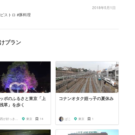
2018年5月1日
#ビストロ #豚料理
でかけプラン
ッポのふるさと東京「上
コナンオタク姪っ子の夏休み
浅草」を歩く
関西が好っきゃねん
東京
14
ぱこ
東京
1