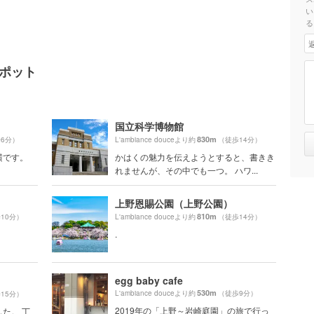
い
る
気スポット
）
国立科学博物館
830m
6分）
L'ambiance douceより約
（徒歩14分）
横です。
かはくの魅力を伝えようとすると、書きき
。
れませんが、その中でも一つ。 ハワ...
上野恩賜公園（上野公園）
810m
10分）
L'ambiance douceより約
（徒歩14分）
.
egg baby cafe
530m
L'ambiance douceより約
（徒歩9分）
15分）
2019年の「上野～岩崎庭園」の旅で行っ
た。 丁