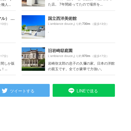
た店。 7年間経ってたので場所を...
人...
2k540（ニーケーゴーヨンマル） AKI-OKA ARTISAN
国立西洋美術館
730m
13分）
L'ambiance douceより約
（徒歩13分）
.
旧岩崎邸庭園
970m
17分）
L'ambiance douceより約
（徒歩17分）
日間しか販
岩崎弥太郎の息子の久彌の家。日本の洋館
...
の親玉です。全てが豪華で力強い。
ツイートする
LINEで送る