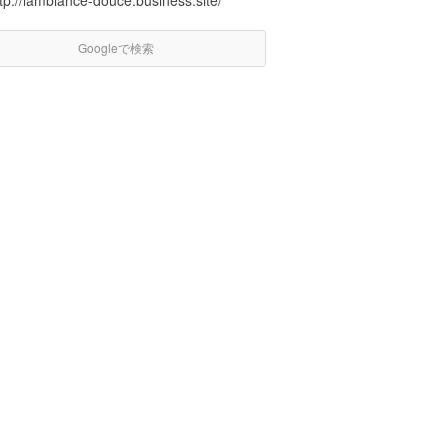
tp://lambiance-douce.business.site/
Googleで検索