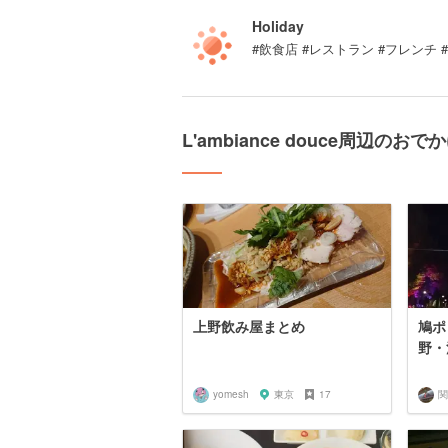
Holiday
#飲食店 #レストラン #フレンチ 
L'ambiance douce周辺のお
上野飲み屋まとめ
鳩ポ
野・
yomesh
東京
17