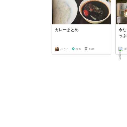
カレーまとめ
今な
っぷ
ふうこ
東京
150
重