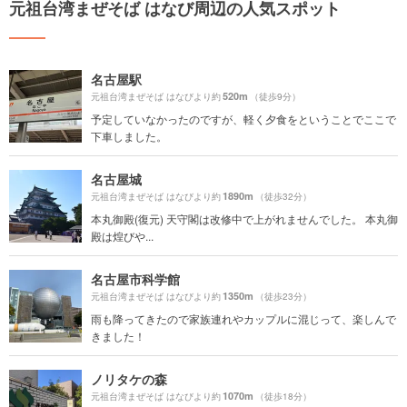
元祖台湾まぜそば はなび周辺の人気スポット
名古屋駅
520m
元祖台湾まぜそば はなびより約
（徒歩9分）
予定していなかったのですが、軽く夕食をということでここで
下車しました。
名古屋城
1890m
元祖台湾まぜそば はなびより約
（徒歩32分）
本丸御殿(復元) 天守閣は改修中で上がれませんでした。 本丸御
殿は煌びや...
名古屋市科学館
1350m
元祖台湾まぜそば はなびより約
（徒歩23分）
雨も降ってきたので家族連れやカップルに混じって、楽しんで
きました！
ノリタケの森
1070m
元祖台湾まぜそば はなびより約
（徒歩18分）