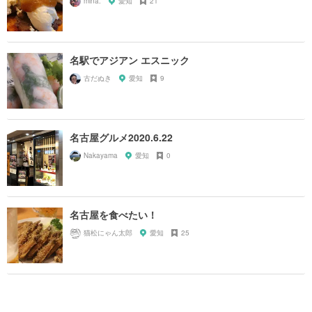
mina.
愛知
21
名駅でアジアン エスニック
古だぬき
愛知
9
名古屋グルメ2020.6.22
Nakayama
愛知
0
名古屋を食べたい！
猫松にゃん太郎
愛知
25