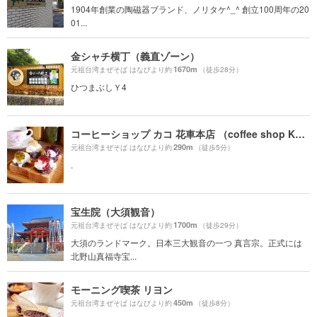
1904年創業の陶磁器ブランド、ノリタケ^_^ 創立100周年の20
01...
金シャチ横丁（義直ゾーン）
1670m
元祖台湾まぜそば はなびより約
（徒歩28分）
ひつまぶしＹ4
コーヒーショップ カコ 花車本店 （coffee shop KAKO）
290m
元祖台湾まぜそば はなびより約
（徒歩5分）
.
宝生院（大須観音）
1700m
元祖台湾まぜそば はなびより約
（徒歩29分）
大須のランドマーク。日本三大観音の一つ 真言宗。正式には
北野山真福寺宝...
モーニング喫茶 リヨン
450m
元祖台湾まぜそば はなびより約
（徒歩8分）