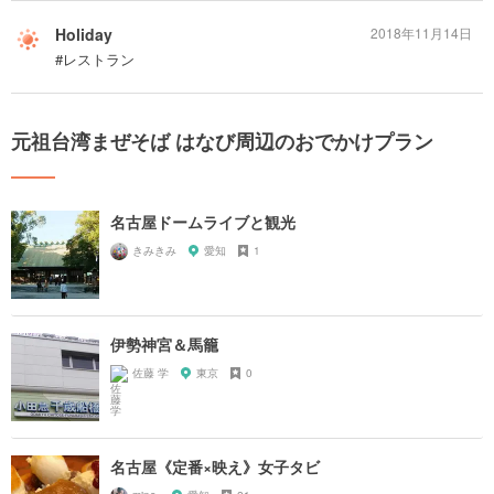
Holiday
2018年11月14日
#レストラン
元祖台湾まぜそば はなび周辺のおでかけプラン
名古屋ドームライブと観光
きみきみ
愛知
1
伊勢神宮＆馬籠
佐藤 学
東京
0
名古屋《定番×映え》女子タビ