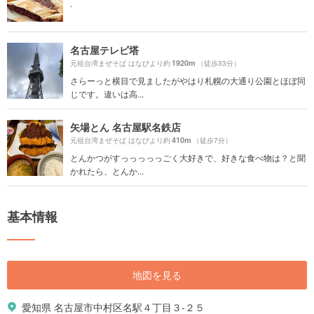
.
名古屋テレビ塔
1920m
元祖台湾まぜそば はなびより約
（徒歩33分）
さらーっと横目で見ましたがやはり札幌の大通り公園とほぼ同
じです。違いは高...
矢場とん 名古屋駅名鉄店
410m
元祖台湾まぜそば はなびより約
（徒歩7分）
とんかつがすっっっっっごく大好きで、好きな食べ物は？と聞
かれたら、とんか...
基本情報
地図を見る
愛知県 名古屋市中村区名駅４丁目３-２５