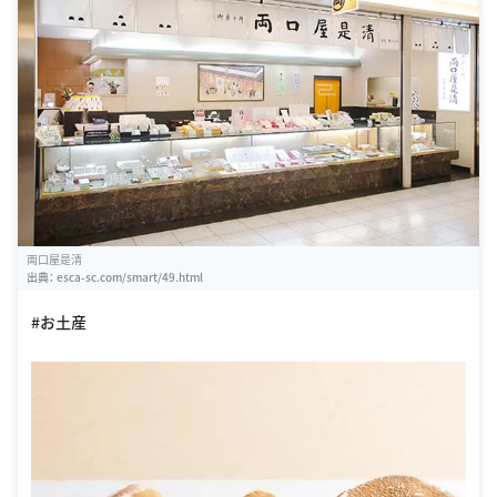
両口屋是清
出典：
esca-sc.com/smart/49.html
#お土産