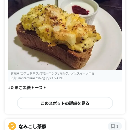
名古屋『カフェドサラ』でモーニング : 福岡グルメとスイーツ中毒
出典：
nonzamurai.exblog.jp/23724198
#たまご黒糖トースト
このスポットの詳細を見る
なみこし茶家
G
3