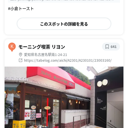
4%E3%81%A8%E7%8C%AB%E3%80%8D%E5%B0%8F%E5%80%89%E3%83%
#小倉トースト
88%E3%83%BC%E3%82%B9%E3%83%88%E3%83%A2%E3%83%BC%E3%8
3%8B%E3%83%B3%E3%82%B0
このスポットの詳細を見る
モーニング喫茶 リヨン
K
641
愛知県名古屋名駅南1-24-21
https://tabelog.com/aichi/A2301/A230101/23003160/