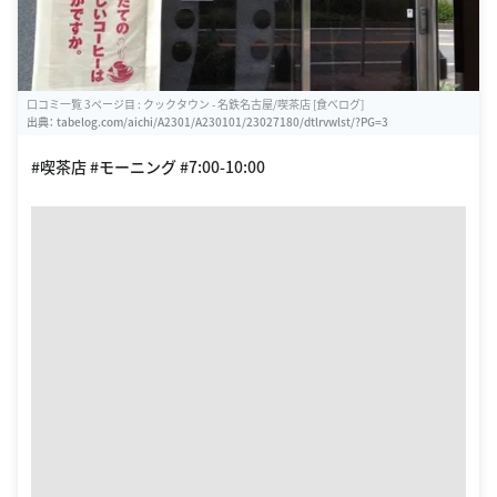
口コミ一覧 3ページ目 : クックタウン - 名鉄名古屋/喫茶店 [食べログ]
出典：
tabelog.com/aichi/A2301/A230101/23027180/dtlrvwlst/?PG=3
#喫茶店 #モーニング #7:00-10:00