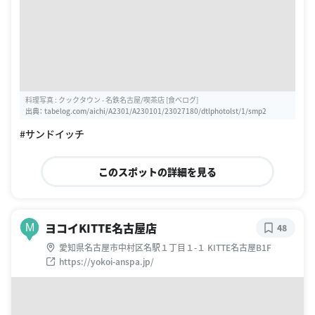
料理写真 : クックタウン - 名鉄名古屋/喫茶店 [食べログ]
出典：
tabelog.com/aichi/A2301/A230101/23027180/dtlphotolst/1/smp2
#サンドイッチ
このスポットの詳細を見る
ヨコイKITTE名古屋店
M
48
愛知県名古屋市中村区名駅１丁目１-１ KITTE名古屋B1F
https://yokoi-anspa.jp/