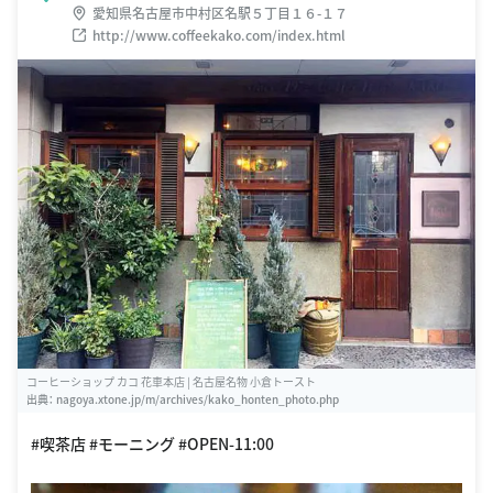
愛知県名古屋市中村区名駅５丁目１６-１７
http://www.coffeekako.com/index.html
コーヒーショップ カコ 花車本店 | 名古屋名物 小倉トースト
出典：
nagoya.xtone.jp/m/archives/kako_honten_photo.php
#喫茶店 #モーニング #OPEN-11:00