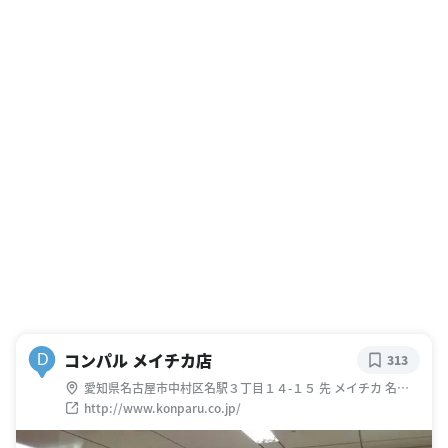
コンパル メイチカ店
D
313
愛知県名古屋市中村区名駅３丁目１４-１５ 先 メイチカ 名駅
地下街
http://www.konparu.co.jp/