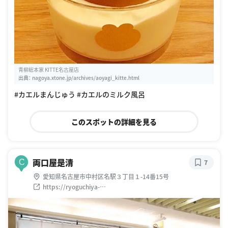
青柳総本家 KITTE名古屋店
出典：
nagoya.xtone.jp/archives/aoyagi_kitte.html
#カエルまんじゅう #カエルのミルク風呂
このスポットの詳細を見る
両口屋是清
C
7
愛知県名古屋市中村区名駅３丁目１-14番15号
https://ryoguchiya-
korekiyo.co.jp/shop/%E5%90%8D%E9%A7%85%E5%9C%
B0%E4%B8%8B%E8%A1%97%E5%BA%97/