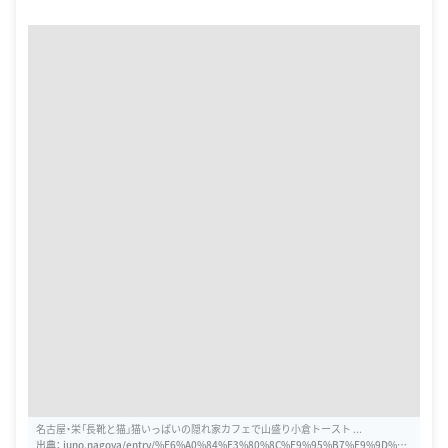
名古屋・栄「長靴と猫」猫いっぱいの隠れ家カフェで山盛り小倉トースト ...
出典：
juno.nagoya/entry/%E6%A0%84%E3%80%8C%E9%95%B7%E9%9D%B