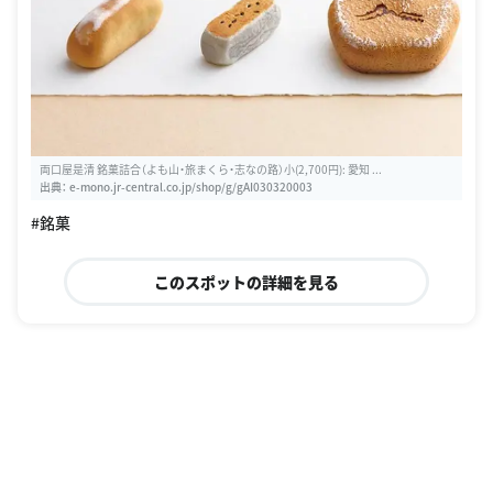
両口屋是清 銘菓詰合（よも山・旅まくら・志なの路）小(2,700円): 愛知 ...
出典：
e-mono.jr-central.co.jp/shop/g/gAI030320003
#銘菓
このスポットの詳細を見る