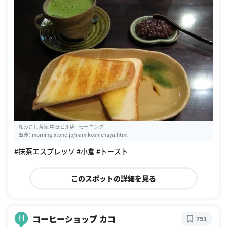
なみこし茶家 中日ビル店 | モーニング
出典：
morning.xtone.jp/namikoshichaya.html
#抹茶エスプレッソ #小倉 #トースト
このスポットの詳細を見る
コーヒーショップ カコ
H
751