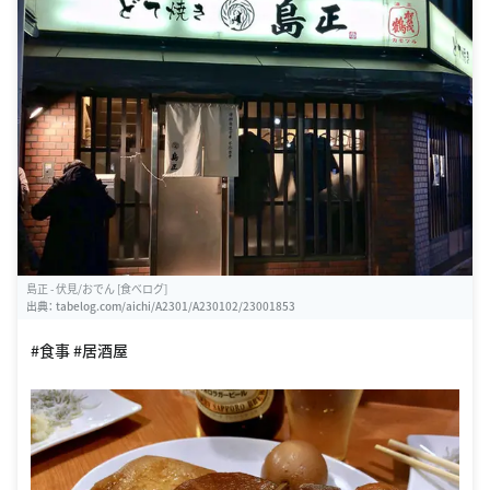
島正 - 伏見/おでん [食べログ]
出典：
tabelog.com/aichi/A2301/A230102/23001853
#食事 #居酒屋