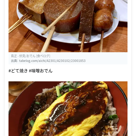
島正 - 伏見/おでん [食べログ]
出典：
tabelog.com/aichi/A2301/A230102/23001853
#どて焼き #味噌おでん