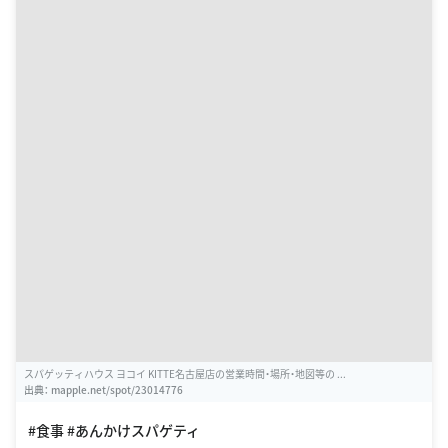
スパゲッティハウス ヨコイ KITTE名古屋店の営業時間・場所・地図等の ...
出典：
mapple.net/spot/23014776
#食事 #あんかけスパゲティ