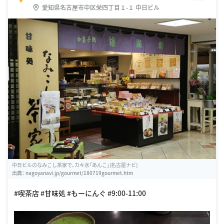
愛知県名古屋市中区栄四丁目１-１ 中日ビル
中日ビルのなみこし茶家で、カキ氷「あんこ」[名古屋ナビ]
出典：
nagoyanavi.jp/gourmet/180719gourmet.htm
#喫茶店 #甘味処 #もーにんぐ #9:00-11:00