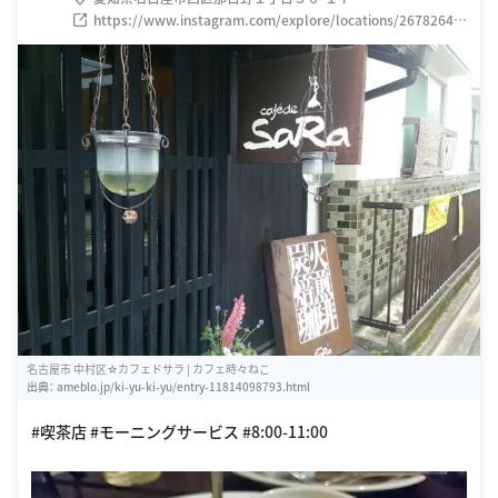
https://www.instagram.com/explore/locations/26782642
2
名古屋市 中村区☆カフェドサラ | カフェ時々ねこ
出典：
ameblo.jp/ki-yu-ki-yu/entry-11814098793.html
#喫茶店 #モーニングサービス #8:00-11:00