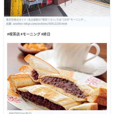
東京別視点ガイド : 名古屋駅の「喫茶リヨン」では”1日中”モーニング ...
出典：
another-tokyo.com/archives/50512238.html
#喫茶店 #モーニング #終日
NAGOYA Free Wi-Fi