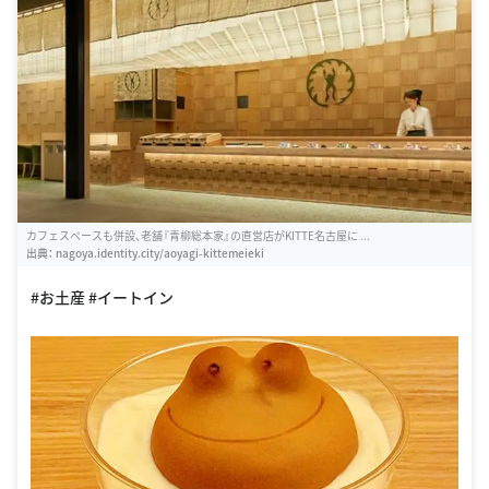
カフェスペースも併設、老舗『青柳総本家』の直営店がKITTE名古屋に ...
出典：
nagoya.identity.city/aoyagi-kittemeieki
#お土産 #イートイン