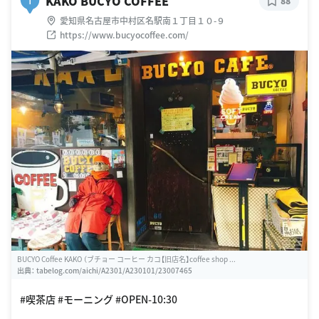
KAKO BUCYO COFFEE
I
88
愛知県名古屋市中村区名駅南１丁目１０-９
https://www.bucyocoffee.com/
BUCYO Coffee KAKO （ブチョー コーヒー カコ【旧店名】coffee shop ...
出典：
tabelog.com/aichi/A2301/A230101/23007465
#喫茶店 #モーニング #OPEN-10:30