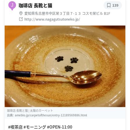
珈琲店 長靴と猫
J
139
愛知県名古屋市中区栄３丁目７-１３ コスモ栄ビル B1F
http://www.nagagutsutoneko.jp/
珈琲店 長靴と猫 | 太陽のカーペット
出典：
ameblo.jp/carpetofthesun/entry-12189569886.html
#喫茶店 #モーニング #OPEN-11:00