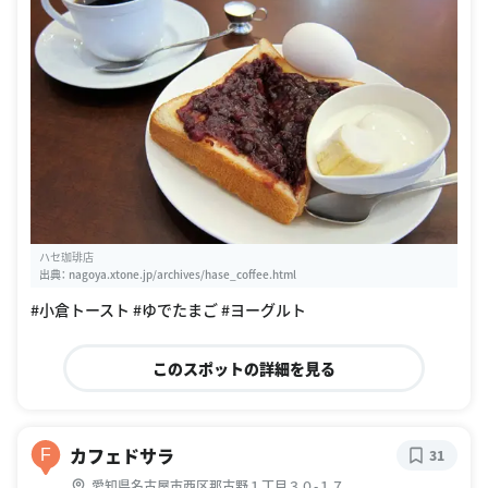
ハセ珈琲店
出典：
nagoya.xtone.jp/archives/hase_coffee.html
#小倉トースト #ゆでたまご #ヨーグルト
このスポットの詳細を見る
カフェドサラ
F
31
愛知県名古屋市西区那古野１丁目３０-１７