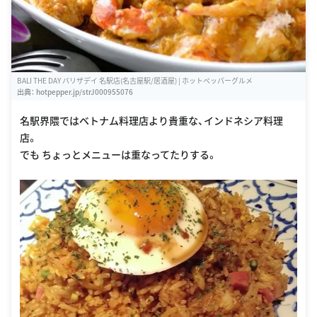
BALI THE DAY バリザデイ 名駅店(名古屋駅/居酒屋) | ホットペッパーグルメ
出典：
hotpepper.jp/strJ000955076
名駅界隈ではベトナム料理店より貴重な、インドネシア料理
店。
でも ちょっとメニューは重なってたりする。