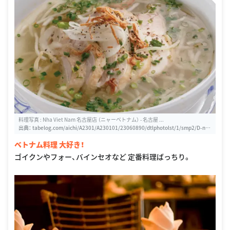
料理写真 : Nha Viet Nam 名古屋店 （ニャーベトナム） - 名古屋 ...
出典：
tabelog.com/aichi/A2301/A230101/23060890/dtlphotolst/1/smp2/D-nor
mal/1
ベトナム料理 大好き！
ゴイクンやフォー、バインセオなど 定番料理ばっちり。