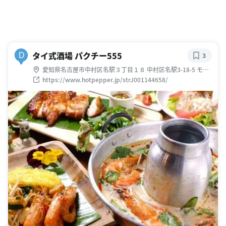
タイ式酒場 パクチー555
D
3
愛知県名古屋市中村区名駅３丁目１８ 中村区名駅3-18-5 モン
マートビル 2F
https://www.hotpepper.jp/strJ001144658/