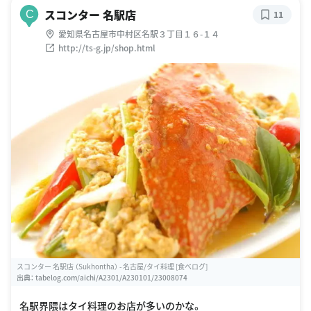
スコンター 名駅店
C
11
愛知県名古屋市中村区名駅３丁目１６-１４
http://ts-g.jp/shop.html
スコンター 名駅店 （Sukhontha） - 名古屋/タイ料理 [食べログ]
出典：
tabelog.com/aichi/A2301/A230101/23008074
名駅界隈はタイ料理のお店が多いのかな。