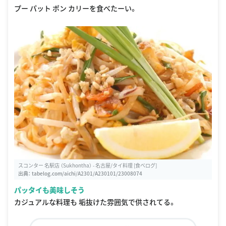
プー パット ポン カリーを食べたーい。
スコンター 名駅店 （Sukhontha） - 名古屋/タイ料理 [食べログ]
出典：
tabelog.com/aichi/A2301/A230101/23008074
パッタイも美味しそう
カジュアルな料理も 垢抜けた雰囲気で供されてる。