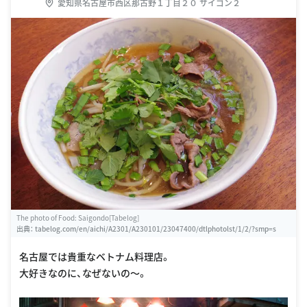
愛知県名古屋市西区那古野１丁目２０ サイゴン２
The photo of Food: Saigondo[Tabelog]
出典：
tabelog.com/en/aichi/A2301/A230101/23047400/dtlphotolst/1/2/?smp=s
名古屋では貴重なベトナム料理店。
大好きなのに、なぜないの〜。