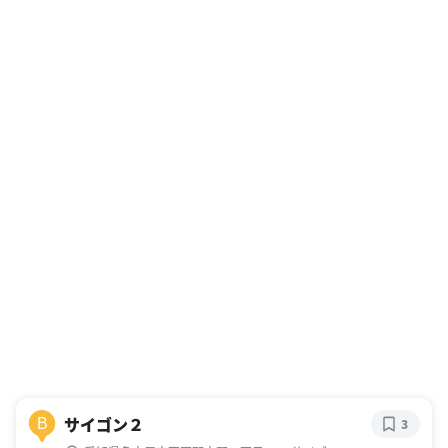
サイゴン２
B
3