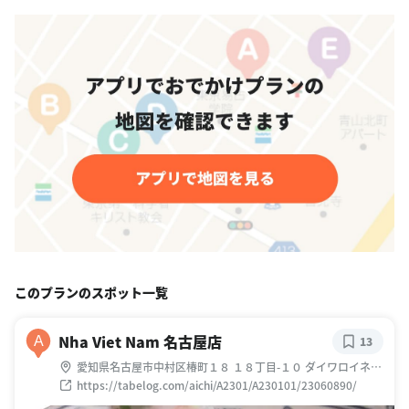
このプランのスポット一覧
Nha Viet Nam 名古屋店
A
13
愛知県名古屋市中村区椿町１８ １８丁目-１０ ダイワロイネッ
トホテル名古屋太閤通口 1F
https://tabelog.com/aichi/A2301/A230101/23060890/