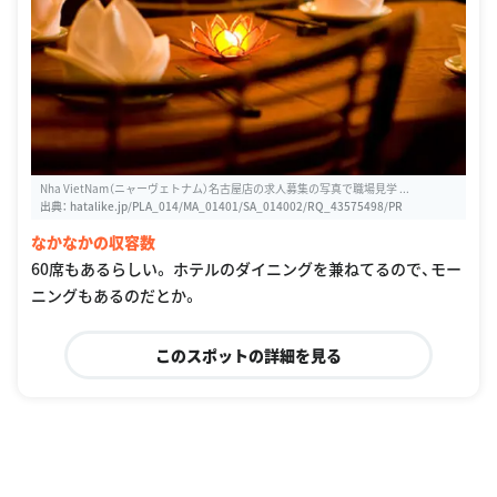
Nha VietNam（ニャーヴェトナム）名古屋店の求人募集の写真で職場見学 ...
出典：
hatalike.jp/PLA_014/MA_01401/SA_014002/RQ_43575498/PR
なかなかの収容数
60席もあるらしい。 ホテルのダイニングを兼ねてるので、モー
ニングもあるのだとか。
このスポットの詳細を見る