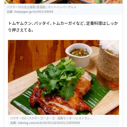
パクチー555(名古屋駅/居酒屋) | ホットペッパーグルメ
出典：
hotpepper.jp/strJ001144658
トムヤムクン、パッタイ、トムカーガイなど、定番料理はしっか
り押さえてる。
パクチー555 （パクチーゴーゴーゴ） - 国際センター/レストラン ...
出典：
tabelog.com/aichi/A2301/A230101/23059568