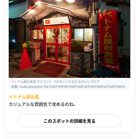
ベトナム屋台食堂 サイゴン2 - つかのくいだおれるがいいブログ
出典：
tsuka.biz/posts/%E3%83%99%E3%83%88%E3%83%8A%E3%83%A0%E
5%B1%8B%E5%8F%B0%E9%A3%9F%E5%A0%82-%E3%82%B5%E3%82%A
ベトナム屋台風
4%E3%82%B4%E3%83%B32
カジュアルな雰囲気で攻めるのね。
このスポットの詳細を見る