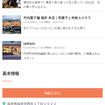
珈琲豆を福井で一番多く取り扱ってると思っているお店。 豆
の量り売りはもち...
竹内菓子舗 福井 本店｜和菓子と米粉カステラ
780m
EnzoCoffeeより約
（徒歩13分）
生クリームいりのいちご大福に惹かれて立ち寄り
talklein
1360m
EnzoCoffeeより約
（徒歩23分）
POPEYE特別編集 僕らのニッポン小旅行案内。に掲載された
スポット
基本情報
地図を見る
福井県福井市西谷１丁目１５２０