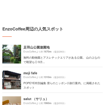
EnzoCoffee周辺の人気スポット
足羽山公園遊園地
1670m
EnzoCoffeeより約
（徒歩28分）
無料の動物園とアスレチックエリアがある公園。 山の上なの
で眺望も◎ 9月...
moji fafe
1310m
EnzoCoffeeより約
（徒歩22分）
POPEYE特別編集 僕らのニッポン小旅行案内。に掲載された
スポット
salut （サリュ）
1960m
EnzoCoffeeより約
（徒歩33分）