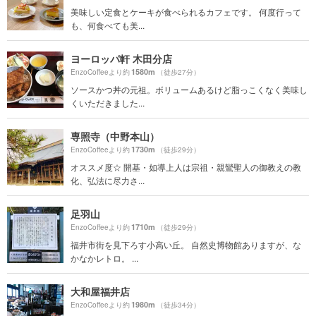
美味しい定食とケーキが食べられるカフェです。 何度行って
も、何食べても美...
ヨーロッパ軒 木田分店
1580m
EnzoCoffeeより約
（徒歩27分）
ソースかつ丼の元祖。ボリュームあるけど脂っこくなく美味し
くいただきました...
専照寺（中野本山）
1730m
EnzoCoffeeより約
（徒歩29分）
オススメ度☆ 開基・如導上人は宗祖・親鸞聖人の御教えの教
化、弘法に尽力さ...
足羽山
1710m
EnzoCoffeeより約
（徒歩29分）
福井市街を見下ろす小高い丘。 自然史博物館ありますが、な
かなかレトロ。 ...
大和屋福井店
1980m
EnzoCoffeeより約
（徒歩34分）