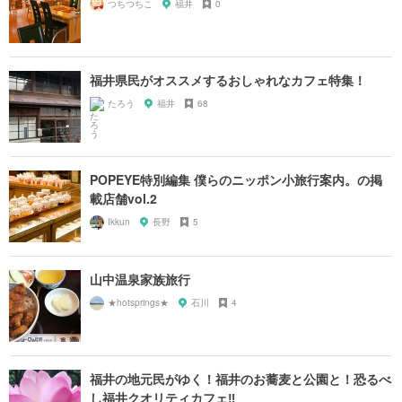
つちつちこ
福井
0
福井県民がオススメするおしゃれなカフェ特集！
たろう
福井
68
POPEYE特別編集 僕らのニッポン小旅行案内。の掲
載店舗vol.2
Ikkun
長野
5
山中温泉家族旅行
★hotsprings★
石川
4
福井の地元民がゆく！福井のお蕎麦と公園と！恐るべ
し福井クオリティカフェ‼︎