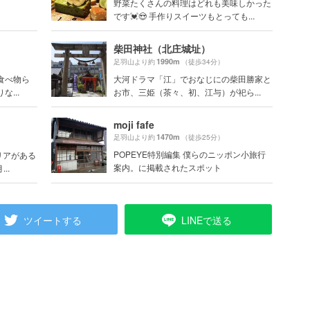
野菜たくさんの料理はどれも美味しかった
です💓😍 手作りスイーツもとっても...
柴田神社（北庄城址）
1990m
足羽山より約
（徒歩34分）
食べ物ら
大河ドラマ「江」でおなじにの柴田勝家と
...
お市、三姫（茶々、初、江与）が祀ら...
moji fafe
1470m
足羽山より約
（徒歩25分）
POPEYE特別編集 僕らのニッポン小旅行
リアがある
案内。に掲載されたスポット
..
ツイートする
LINEで送る