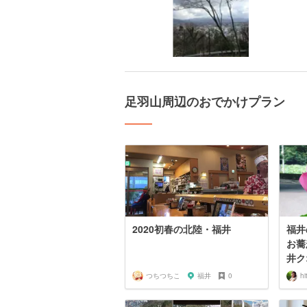
足羽山周辺のおでかけプラン
2020初春の北陸・福井
福井
お蕎
井ク
つちつちこ
福井
0
hi