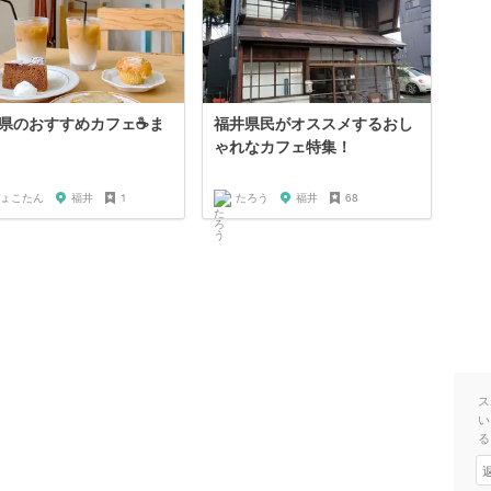
県のおすすめカフェ☕️ま
福井県民がオススメするおし
ゃれなカフェ特集！
ょこたん
福井
1
たろう
福井
68
ス
い
る