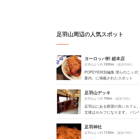
足羽山周辺の人気スポット
ヨーロッパ軒 総本店
1920m
足羽山より約
（徒歩33分）
POPEYE特別編集 僕らのニッ
案内。に掲載されたスポット
足羽山デッキ
740m
足羽山より約
（徒歩13分）
足羽山にある眺望の良いカフェ。
文後はセルフになります。 パンケー
足羽神社
1120m
足羽山より約
（徒歩19分）