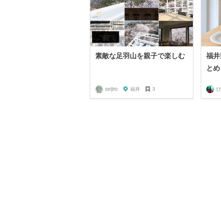
素敵な足羽山を親子で楽しむ
福井
とめ
seijiro
福井
3
ぴ