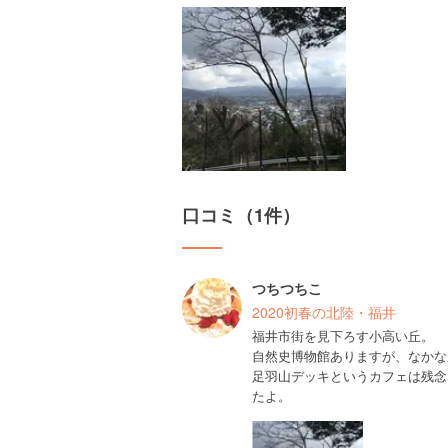
口コミ（1件）
つちつちこ
2020初春の北陸・福井
福井市街を見下ろす小高い丘。
自然史博物館ありますが、なかな
足羽山デッキというカフェは残念
たよ。