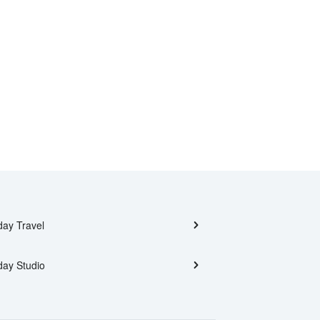
day Travel
day Studio