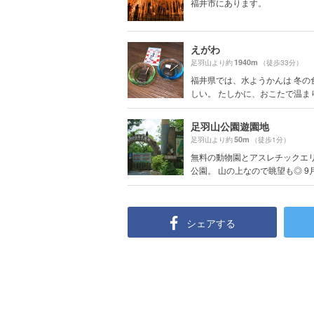
福井市にあります。
えがわ
1940m
足羽山より約
（徒歩33分）
福井県では、水ようかんは 冬の
しい。 たしかに、おこたで温まりな
足羽山公園遊園地
50m
足羽山より約
（徒歩1分）
無料の動物園とアスレチックエ
公園。 山の上なので眺望も◎ 9月.
シェアする