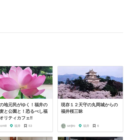
の地元民がゆく！福井の
現存１２天守の丸岡城からの
麦と公園と！恐るべし福
福井桜三昧
オリティカフェ‼︎
tomiii
福井
53
seijiro
福井
6