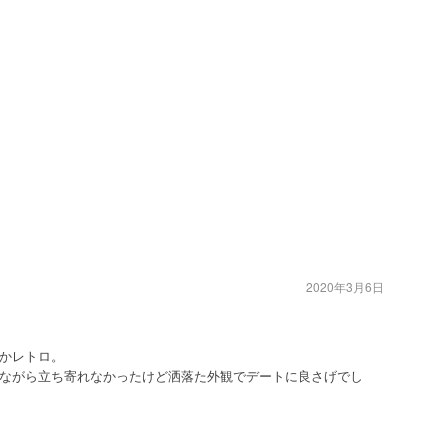
2020年3月6日
かレトロ。
ながら立ち寄れなかったけど洒落た外観でデートに良さげでし