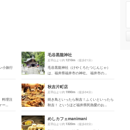
毛谷黒龍神社
1210m
足羽山より約
（徒歩21分）
ポン小旅行
毛谷黒龍神社（けやくろたつじんじゃ）
は、福井県福井市の神社。 福井市の...
秋吉片町店
1990m
足羽山より約
（徒歩34分）
 料理注
焼き鳥といったら秋吉！ふくいといったら
...
秋吉！ というほど福井県民熱愛のお...
めしカフェmanimani
1320m
足羽山より約
（徒歩22分）