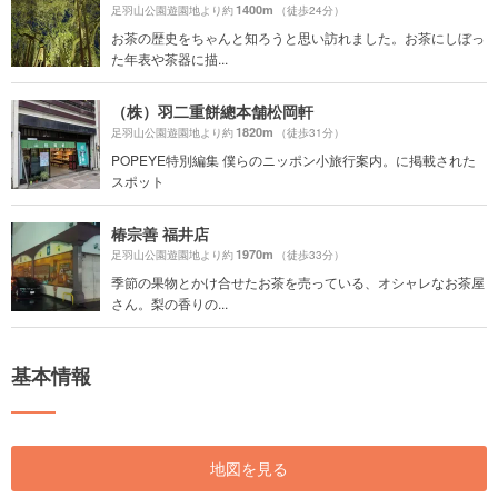
1400m
足羽山公園遊園地より約
（徒歩24分）
お茶の歴史をちゃんと知ろうと思い訪れました。お茶にしぼっ
た年表や茶器に描...
（株）羽二重餅總本舗松岡軒
1820m
足羽山公園遊園地より約
（徒歩31分）
POPEYE特別編集 僕らのニッポン小旅行案内。に掲載された
スポット
椿宗善 福井店
1970m
足羽山公園遊園地より約
（徒歩33分）
季節の果物とかけ合せたお茶を売っている、オシャレなお茶屋
さん。梨の香りの...
基本情報
地図を見る