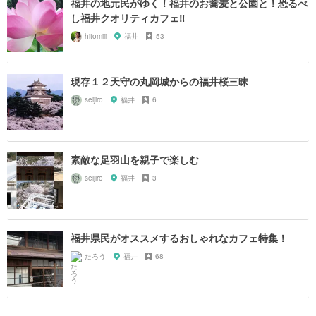
福井の地元民がゆく！福井のお蕎麦と公園と！恐るべ
し福井クオリティカフェ‼︎
hitomiii
福井
53
現存１２天守の丸岡城からの福井桜三昧
seijiro
福井
6
素敵な足羽山を親子で楽しむ
seijiro
福井
3
福井県民がオススメするおしゃれなカフェ特集！
たろう
福井
68