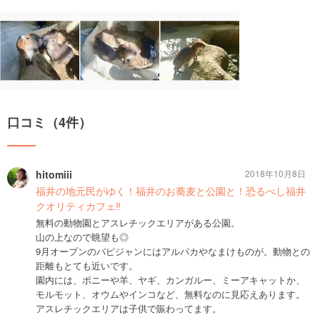
口コミ（4件）
hitomiii
2018年10月8日
福井の地元民がゆく！福井のお蕎麦と公園と！恐るべし福井
クオリティカフェ‼︎
無料の動物園とアスレチックエリアがある公園。
山の上なので眺望も◎
9月オープンのパピジャンにはアルパカやなまけものが。動物との
距離もとても近いです。
園内には、ポニーや羊、ヤギ、カンガルー、ミーアキャットか、
モルモット、オウムやインコなど、無料なのに見応えあります。
アスレチックエリアは子供で賑わってます。