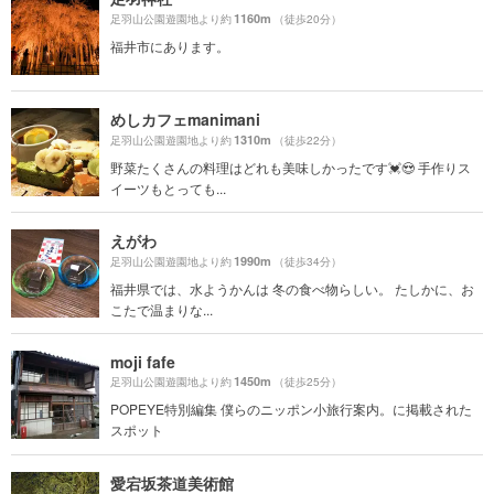
1160m
足羽山公園遊園地より約
（徒歩20分）
福井市にあります。
めしカフェmanimani
1310m
足羽山公園遊園地より約
（徒歩22分）
野菜たくさんの料理はどれも美味しかったです💓😍 手作りス
イーツもとっても...
えがわ
1990m
足羽山公園遊園地より約
（徒歩34分）
福井県では、水ようかんは 冬の食べ物らしい。 たしかに、お
こたで温まりな...
moji fafe
1450m
足羽山公園遊園地より約
（徒歩25分）
POPEYE特別編集 僕らのニッポン小旅行案内。に掲載された
スポット
愛宕坂茶道美術館