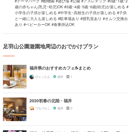
#テーマパーク #動物園 #遊び場 #公園 #アスレチック #0歳･1歳･2
歳の赤ちゃん(乳児･幼児)OK #3歳･4歳･5歳･6歳(幼児)が楽しめる #
小学生の子供が楽しめる #中学生･高校生の子供が楽しめる #子供
と一緒に大人も楽しめる #駐車場あり #授乳室あり #オムツ交換台
あり #ベビーカーOK #食事持込OK
足羽山公園遊園地周辺のおでかけプラン
福井県のおすすめカフェ☕️まとめ
ぴょこたん
福井
1
2020初春の北陸・福井
つちつちこ
福井
0