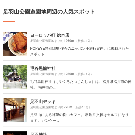
足羽山公園遊園地周辺の人気スポット
ヨーロッパ軒 総本店
1960m
足羽山公園遊園地より約
（徒歩33分）
POPEYE特別編集 僕らのニッポン小旅行案内。に掲載された
スポット
毛谷黒龍神社
1230m
足羽山公園遊園地より約
（徒歩21分）
毛谷黒龍神社（けやくろたつじんじゃ）は、福井県福井市の神
社。 福井市の...
足羽山デッキ
770m
足羽山公園遊園地より約
（徒歩13分）
足羽山にある眺望の良いカフェ。 料理注文後はセルフになり
ます。 パンケー...
足羽神社