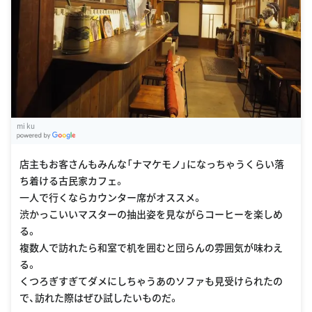
mi ku
G
oogle Places
店主もお客さんもみんな「ナマケモノ」になっちゃうくらい落
ち着ける古民家カフェ。
一人で行くならカウンター席がオススメ。
渋かっこいいマスターの抽出姿を見ながらコーヒーを楽しめ
る。
複数人で訪れたら和室で机を囲むと団らんの雰囲気が味わえ
る。
くつろぎすぎてダメにしちゃうあのソファも見受けられたの
で、訪れた際はぜひ試したいものだ。