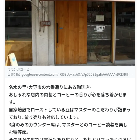
モモンガコーヒー
出典：
lh3.googleusercontent.com/-RIS9UpkasAQ/VJp32081gaI/AAAAAAAvDCE/RIHN
FNkSQrk/w460-h310-s0/photo.jpg
名水の里・大野市の六番通りにある珈琲店。
おしゃれな店内の内装とコーヒーの香りが心を落ち着かせま
す。
自家焙煎でローストしている豆はマスターのこだわりが詰まっ
ており、量り売りも対応しています。
3席のみのカウンター席は、マスターとのコーヒー談義を楽し
む特等席。
そのほかの席では電源もあり広々とした机とソファでくつろげ