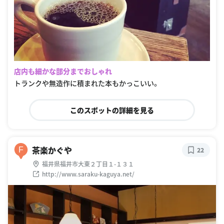
店内も細かな部分までおしゃれ
トランクや無造作に積まれた本もかっこいい。
このスポットの詳細を見る
茶楽かぐや
F
22
福井県福井市大東２丁目１-１３１
http://www.saraku-kaguya.net/