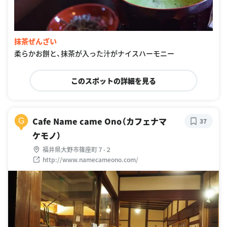
抹茶ぜんざい
柔らかお餅と、抹茶が入った汁がナイスハーモニー
このスポットの詳細を見る
Cafe Name came Ono（カフェナマ
G
37
ケモノ）
福井県大野市篠座町７-２
http://www.namecameono.com/