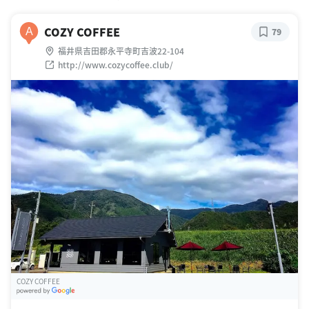
COZY COFFEE
A
79
福井県吉田郡永平寺町吉波22-104
http://www.cozycoffee.club/
COZY COFFEE
G
oogle Places