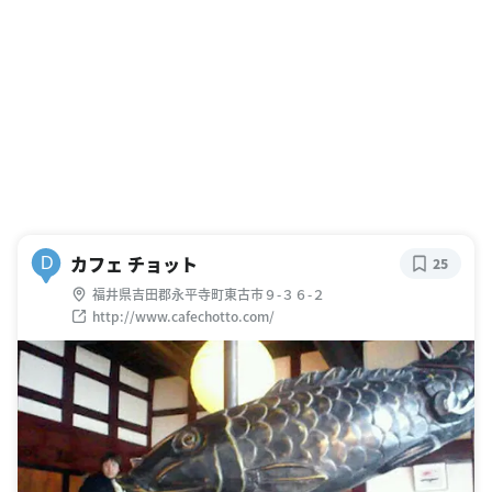
カフェ チョット
D
25
福井県吉田郡永平寺町東古市９-３６-２
http://www.cafechotto.com/