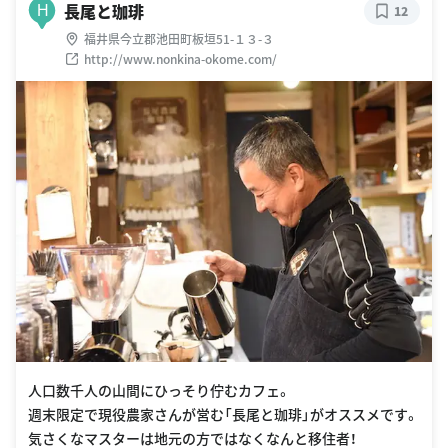
長尾と珈琲
H
12
福井県今立郡池田町板垣51-１３-３
http://www.nonkina-okome.com/
人口数千人の山間にひっそり佇むカフェ。
週末限定で現役農家さんが営む「長尾と珈琲」がオススメです。
気さくなマスターは地元の方ではなくなんと移住者！