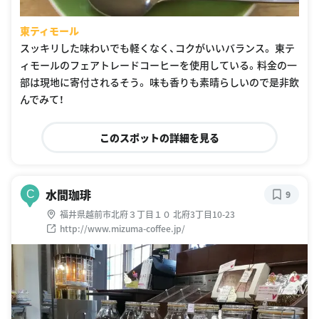
東ティモール
スッキリした味わいでも軽くなく、コクがいいバランス。 東テ
ィモールのフェアトレードコーヒーを使用している。料金の一
部は現地に寄付されるそう。 味も香りも素晴らしいので是非飲
んでみて！
このスポットの詳細を見る
水間珈琲
C
9
福井県越前市北府３丁目１０ 北府3丁目10-23
http://www.mizuma-coffee.jp/