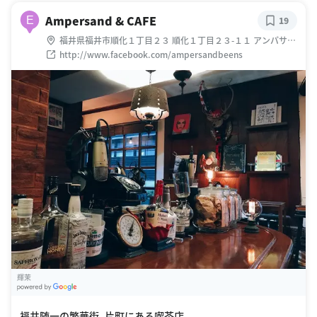
Ampersand & CAFE
E
19
福井県福井市順化１丁目２３ 順化１丁目２３-１１ アンパサン
ドカフェ
http://www.facebook.com/ampersandbeens
輝茉
G
oogle Places
福井随一の繁華街、片町にある喫茶店。