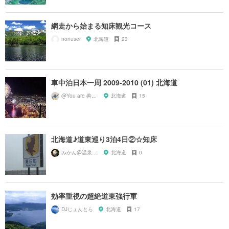
網走から始まる知床観光コース
nonuser
北海道
23
車中泊日本一周 2009-2010 (01) 北海道
@You are 善知識
北海道
15
北海道♪道東巡り3泊4日②☆知床
みかん@温泉に行きたい♨️
北海道
0
効率重視の超絶道東強行軍
DJじょんとら
北海道
17