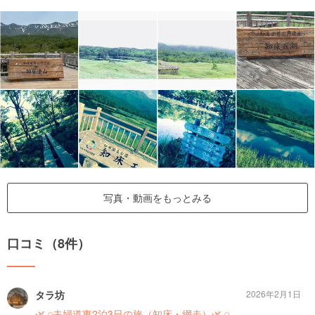
写真・動画をもっとみる
口コミ（8件）
タラ坊
2026年2月1日
🌿𓈒𓏸夫婦道東2泊3日の旅（知床・網走）🌿𓈒𓏸