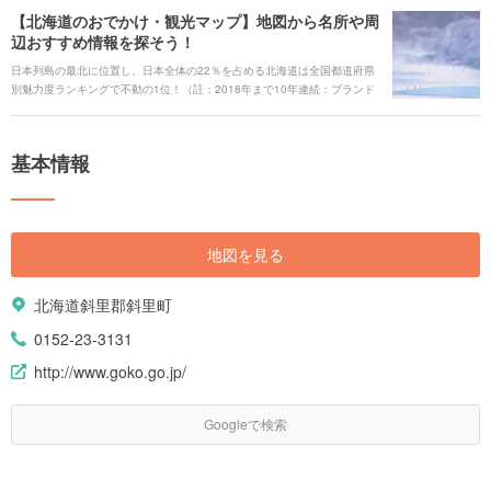
【北海道のおでかけ・観光マップ】地図から名所や周
辺おすすめ情報を探そう！
日本列島の最北に位置し、日本全体の22％を占める北海道は全国都道府県
別魅力度ランキングで不動の1位！（註：2018年まで10年連続：ブランド
総合研究所調べ）どこに行っても見どころ満載です。季節問わず美しい景
色を楽しめる北海道。地図から定番スポットを探せるおでかけ・観光マッ
プで、素敵な旅の計画を立ててみましょう。
基本情報
地図を見る
北海道斜里郡斜里町
0152-23-3131
http://www.goko.go.jp/
Googleで検索