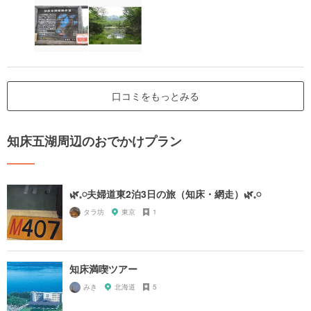
口コミをもっとみる
知床五湖周辺のおでかけプラン
🌿𓈒𓏸夫婦道東2泊3日の旅（知床・網走）🌿𓈒𓏸
タラ坊
東京
1
知床満喫ツアー
みき
北海道
5