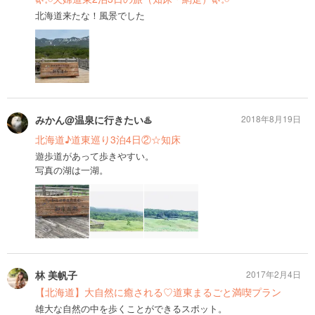
北海道来たな！風景でした
みかん@温泉に行きたい♨️
2018年8月19日
北海道♪道東巡り3泊4日②☆知床
遊歩道があって歩きやすい。
写真の湖は一湖。
林 美帆子
2017年2月4日
【北海道】大自然に癒される♡道東まるごと満喫プラン
雄大な自然の中を歩くことができるスポット。