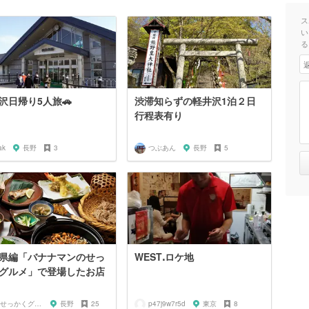
ス
い
る
沢日帰り5人旅🚗
渋滞知らずの軽井沢1泊２日
行程表有り
ak
長野
3
つぶあん
長野
5
県編「バナナマンのせっ
WESTꓸロケ地
グルメ」で登場したお店
🍌せっかくグルメまにあ🍌
長野
25
p47j9w7r5d
東京
8