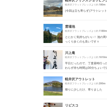
軽井沢プリンスショッピン
180m
軽井沢フラットブレッズより約
(今回は立ち寄らず)アウトレット
雲場池
1180m
軽井沢フラットブレッズより約
とにかく気持ちがいい！ 池の周
っくり歩くのも良いです🚶
川上庵
1610m
軽井沢フラットブレッズより約
平日だったので、丁度昼時行っ
わらず待ち時間は30分ちょいで済み
軽井沢アウトレット
200m
軽井沢フラットブレッズより約
帰りに少しだけ、寄りました
リビスコ