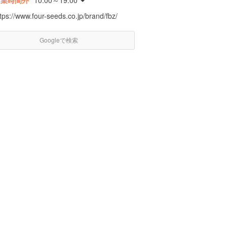
営業時間外
10:00～19:00
tps://www.four-seeds.co.jp/brand/fbz/
Googleで検索