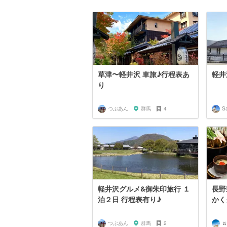
草津〜軽井沢 車旅♪行程表あ
軽井
り
つぶあん
群馬
4
S
軽井沢グルメ&御朱印旅行 １
長野
泊２日 行程表有り♪
かく
つぶあん
群馬
2