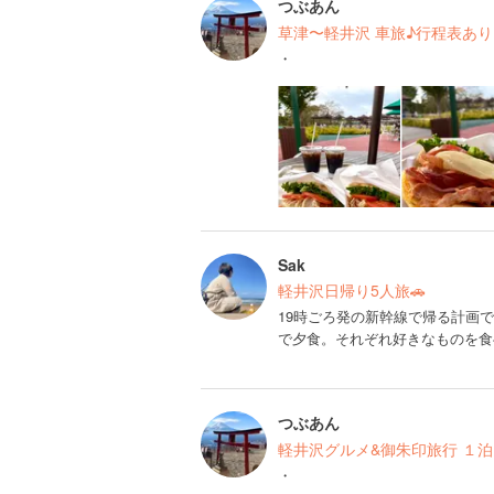
つぶあん
草津〜軽井沢 車旅♪行程表あり
・
Sak
軽井沢日帰り5人旅🚗
19時ごろ発の新幹線で帰る計画
で夕食。それぞれ好きなものを食
つぶあん
軽井沢グルメ&御朱印旅行 １泊
・