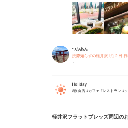
つぶあん
渋滞知らずの軽井沢1泊２日 
・
Holiday
#飲食店 #カフェ #レストラン #
軽井沢フラットブレッズ周辺の