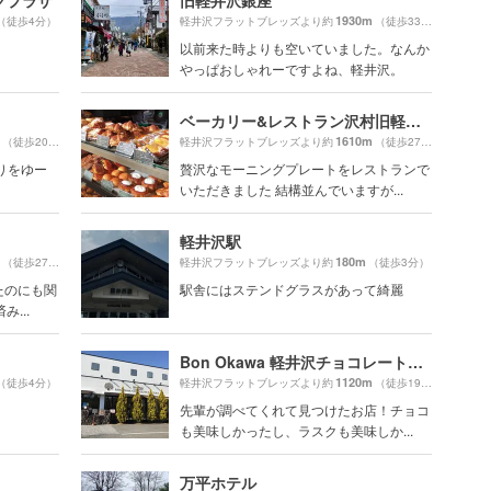
グプラザ
旧軽井沢銀座
1930m
（徒歩4分）
軽井沢フラットブレッズより約
（徒歩33分）
以前来た時よりも空いていました。なんか
やっぱおしゃれーですよね、軽井沢。
ベーカリー&レストラン沢村旧軽井沢
1610m
（徒歩20分）
軽井沢フラットブレッズより約
（徒歩27分）
りをゆー
贅沢なモーニングプレートをレストランで
いただきました 結構並んでいますが...
軽井沢駅
180m
（徒歩27分）
軽井沢フラットブレッズより約
（徒歩3分）
たのにも関
駅舎にはステンドグラスがあって綺麗
...
Bon Okawa 軽井沢チョコレートファクトリー
1120m
（徒歩4分）
軽井沢フラットブレッズより約
（徒歩19分）
先輩が調べてくれて見つけたお店！チョコ
も美味しかったし、ラスクも美味しか...
万平ホテル