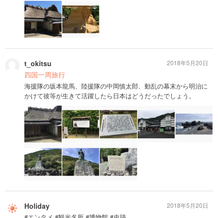
t_okitsu
2018年5月20日
四国一周旅行
海援隊の坂本龍馬、陸援隊の中岡慎太郎、動乱の幕末から明治に
かけて彼等が生きて活躍したら日本はどうだったでしょう。
Holiday
2018年5月20日
#エンタメ #観光名所 #博物館 #史跡