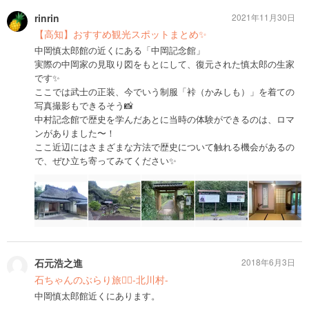
rinrin
2021年11月30日
【高知】おすすめ観光スポットまとめ✨
中岡慎太郎館の近くにある「中岡記念館」
実際の中岡家の見取り図をもとにして、復元された慎太郎の生家
です✨
ここでは武士の正装、今でいう制服「裃（かみしも）」を着ての
写真撮影もできるそう📸
中村記念館で歴史を学んだあとに当時の体験ができるのは、ロマ
ンがありました〜！
ここ近辺にはさまざまな方法で歴史について触れる機会があるの
で、ぜひ立ち寄ってみてください✨
石元浩之進
2018年6月3日
石ちゃんのぶらり旅💁‍♂️-北川村-
中岡慎太郎館近くにあります。