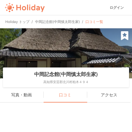
ログイン
Holiday トップ
中岡記念館(中岡慎太郎生家)
口コミ一覧
中岡記念館(中岡慎太郎生家)
高知県安芸郡北川村柏木４９４
写真・動画
口コミ
アクセス