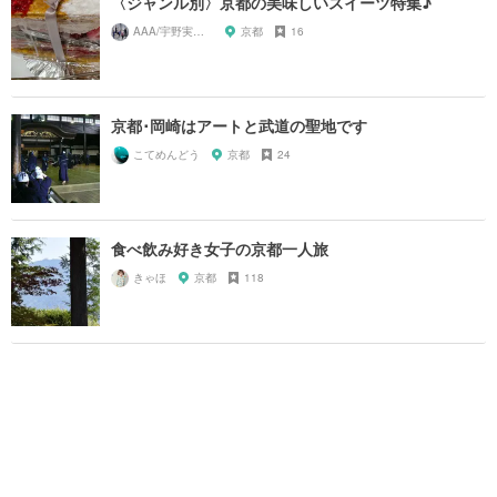
〈ジャンル別〉京都の美味しいスイーツ特集♪
AAA/宇野実彩子推し
京都
16
京都･岡崎はアートと武道の聖地です
こてめんどう
京都
24
食べ飲み好き女子の京都一人旅
きゃほ
京都
118