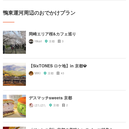
鴨東運河周辺のおでかけプラン
岡崎エリア桜&カフェ巡り
Hikari
京都
3
【SixTONES ロケ地】in 京都💎
MIKI
京都
43
デスマッチsweets 京都
ぽたぽた
京都
2