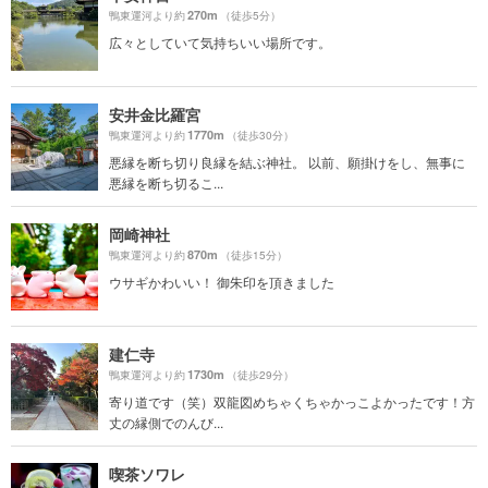
270m
鴨東運河より約
（徒歩5分）
広々としていて気持ちいい場所です。
安井金比羅宮
1770m
鴨東運河より約
（徒歩30分）
悪縁を断ち切り良縁を結ぶ神社。 以前、願掛けをし、無事に
悪縁を断ち切るこ...
岡崎神社
870m
鴨東運河より約
（徒歩15分）
ウサギかわいい！ 御朱印を頂きました
建仁寺
1730m
鴨東運河より約
（徒歩29分）
寄り道です（笑）双龍図めちゃくちゃかっこよかったです！方
丈の縁側でのんび...
喫茶ソワレ