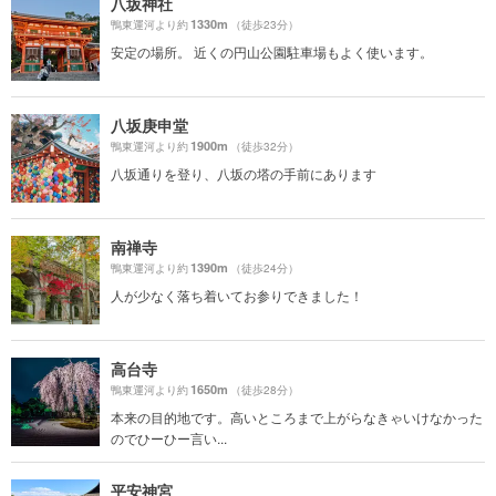
八坂神社
1330m
鴨東運河より約
（徒歩23分）
安定の場所。 近くの円山公園駐車場もよく使います。
八坂庚申堂
1900m
鴨東運河より約
（徒歩32分）
八坂通りを登り、八坂の塔の手前にあります
南禅寺
1390m
鴨東運河より約
（徒歩24分）
人が少なく落ち着いてお参りできました！
高台寺
1650m
鴨東運河より約
（徒歩28分）
本来の目的地です。高いところまで上がらなきゃいけなかった
のでひーひー言い...
平安神宮