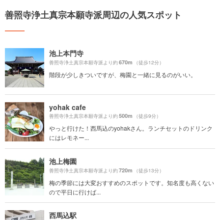
善照寺浄土真宗本願寺派周辺の人気スポット
池上本門寺
670m
善照寺浄土真宗本願寺派より約
（徒歩12分）
階段が少しきついですが、梅園と一緒に見るのがいい。
yohak cafe
500m
善照寺浄土真宗本願寺派より約
（徒歩9分）
やっと行けた！西馬込のyohakさん。ランチセットのドリンク
にはレモネー...
池上梅園
720m
善照寺浄土真宗本願寺派より約
（徒歩13分）
梅の季節には大変おすすめのスポットです。知名度も高くない
ので平日に行けば...
西馬込駅