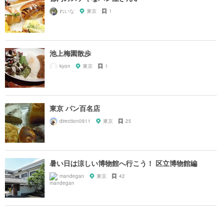
れいな
東京
1
池上梅園散歩
kyon
東京
1
東京 パン百名店
direction0911
東京
25
暑い日は涼しい博物館へ行こう！ 区立博物館編
mandegan
東京
42