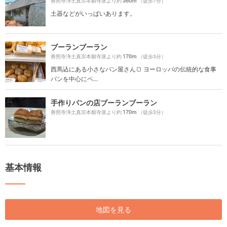
360m
善照寺浄土真宗本願寺派より約
（徒歩7分）
土器などがいっぱいあります。
ブーランブーラン
170m
善照寺浄土真宗本願寺派より約
（徒歩3分）
西馬込にある小さなパン屋さん🍞 ヨーロッパの伝統的な食事
パンを中心にペ...
手作りパンの店ブーランブーラン
170m
善照寺浄土真宗本願寺派より約
（徒歩3分）
基本情報
地図を見る