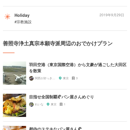
Holiday
2019年9月29日
#宗教施設
善照寺浄土真宗本願寺派周辺のおでかけプラン
羽田空港（東京国際空港）から文豪が過ごした大田区
を散策
関西が好っきゃねん
東京
3
目指せ全国制覇🥐パン屋さんめぐり
れいな
東京
1
都内のステキなパン屋さん🥐