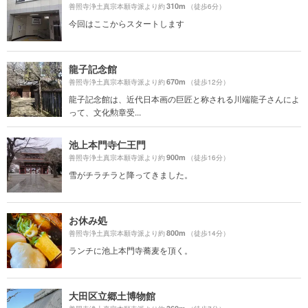
310m
善照寺浄土真宗本願寺派より約
（徒歩6分）
今回はここからスタートします
龍子記念館
670m
善照寺浄土真宗本願寺派より約
（徒歩12分）
龍子記念館は、近代日本画の巨匠と称される川端龍子さんによ
って、文化勲章受...
池上本門寺仁王門
900m
善照寺浄土真宗本願寺派より約
（徒歩16分）
雪がチラチラと降ってきました。
お休み処
800m
善照寺浄土真宗本願寺派より約
（徒歩14分）
ランチに池上本門寺蕎麦を頂く。
大田区立郷土博物館