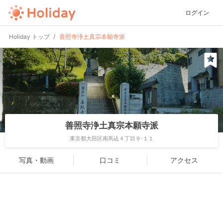
ログイン
Holiday トップ
善照寺浄土真宗本願寺派
善照寺浄土真宗本願寺派
東京都大田区南馬込４丁目９-１１
写真・動画
口コミ
アクセス