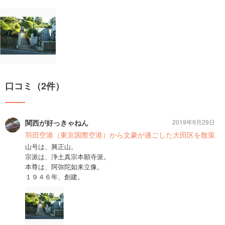
口コミ（2件）
関西が好っきゃねん
2019年9月29日
羽田空港（東京国際空港）から文豪が過ごした大田区を散策
山号は、興正山。
宗派は、浄土真宗本願寺派。
本尊は、阿弥陀如来立像。
１９４６年、創建。