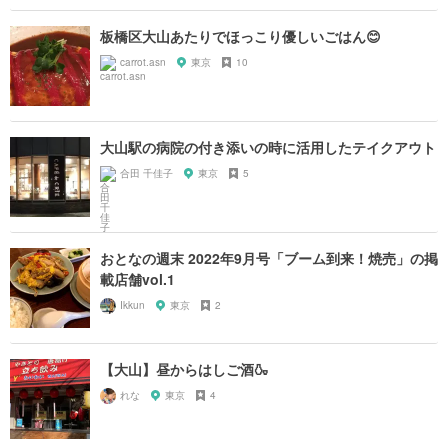
板橋区大山あたりでほっこり優しいごはん😊
carrot.asn
東京
10
大山駅の病院の付き添いの時に活用したテイクアウト
合田 千佳子
東京
5
おとなの週末 2022年9月号「ブーム到来！焼売」の掲
載店舗vol.1
Ikkun
東京
2
【大山】昼からはしご酒🍶
れな
東京
4