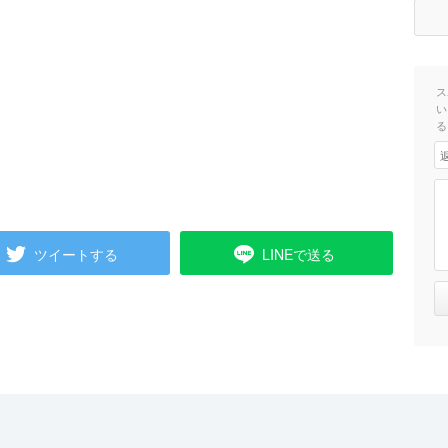
ス
い
る
ツイートする
LINEで送る