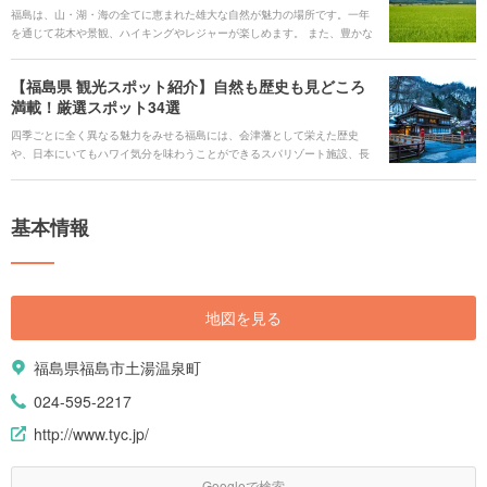
福島は、山・湖・海の全てに恵まれた雄大な自然が魅力の場所です。一年
を通じて花木や景観、ハイキングやレジャーが楽しめます。 また、豊かな
自然の中で作られた各地のグルメや、県内のあちこちに点在する温泉天
国、歴史の舞台となった名城や史跡を満喫できます。 また、お子様や家族
【福島県 観光スポット紹介】自然も歴史も見どころ
みんなで満喫できるスポットがたくさんあるのも見どころです。 そんな魅
満載！厳選スポット34選
力あふれる福島を、観光スポット、アクセス、おすすめのホテルにいたる
まで、盛りだくさんでご紹介します。
四季ごとに全く異なる魅力をみせる福島には、会津藩として栄えた歴史
や、日本にいてもハワイ気分を味わうことができるスパリゾート施設、長
い年月をかけてつくりあげられた自然の造形美など、一括りにまとめきれ
ないほどの見どころがあります。東北らしさを感じさせつつも、関東から
出かけやすい距離にあるのも嬉しいポイントです。今回は定番の観光スポ
基本情報
ットから知られていない穴場の名所まで、自然も歴史も温泉もグルメも全
て満喫できる福島の魅力をご紹介します。
地図を見る
福島県福島市土湯温泉町
024-595-2217
http://www.tyc.jp/
Googleで検索