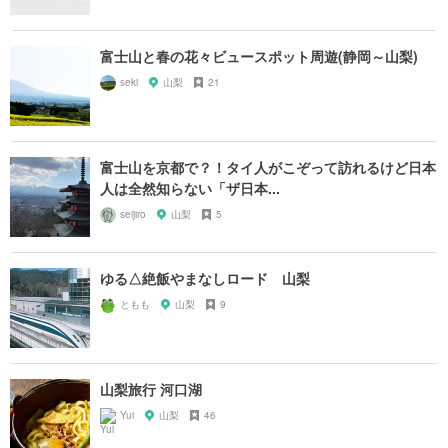
富士山と春の花々ビュースポット周遊(静岡～山梨)
seki
山梨
21
富士山を京都で？！タイ人がこぞって訪れるけど日本
人は全然知らない「ザ日本...
seijiro
山梨
5
ゆる△絶飯やまなしロード 山梨
ともも
山梨
9
山梨旅行 河口湖
Yui
山梨
46