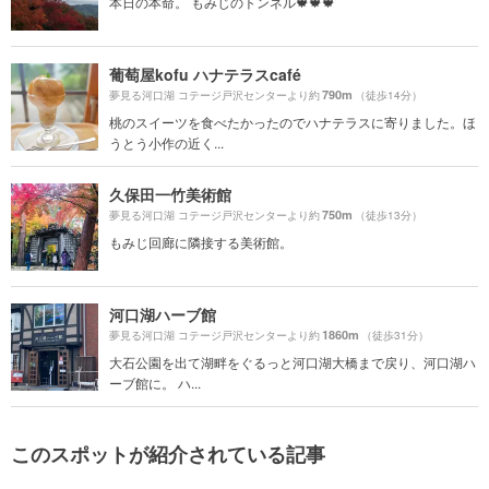
本日の本命。 もみじのトンネル🍁🍁🍁
葡萄屋kofu ハナテラスcafé
790m
夢見る河口湖 コテージ戸沢センターより約
（徒歩14分）
桃のスイーツを食べたかったのでハナテラスに寄りました。ほ
うとう小作の近く...
久保田一竹美術館
750m
夢見る河口湖 コテージ戸沢センターより約
（徒歩13分）
もみじ回廊に隣接する美術館。
河口湖ハーブ館
1860m
夢見る河口湖 コテージ戸沢センターより約
（徒歩31分）
大石公園を出て湖畔をぐるっと河口湖大橋まで戻り、河口湖ハ
ーブ館に。 ハ...
このスポットが紹介されている記事