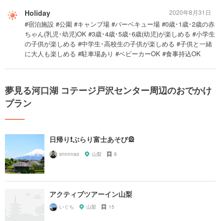
Holiday
2020年8月31日
#宿泊施設 #公園 #キャンプ場 #バーベキュー場 #0歳･1歳･2歳の赤
ちゃん(乳児･幼児)OK #3歳･4歳･5歳･6歳(幼児)が楽しめる #小学生
の子供が楽しめる #中学生･高校生の子供が楽しめる #子供と一緒
に大人も楽しめる #駐車場あり #ベビーカーOK #食事持込OK
夢見る河口湖 コテージ戸沢センター周辺のおでかけ
プラン
日帰り❗️ぶらり富士あそび🎡
snnnnao
山梨
8
アクティブツアーイン山梨
いぐち
山梨
15