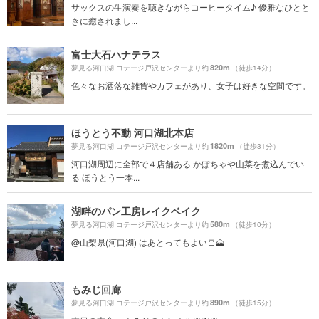
サックスの生演奏を聴きながらコーヒータイム♪ 優雅なひとと
きに癒されまし...
富士大石ハナテラス
820m
夢見る河口湖 コテージ戸沢センターより約
（徒歩14分）
色々なお洒落な雑貨やカフェがあり、女子は好きな空間です。
ほうとう不動 河口湖北本店
1820m
夢見る河口湖 コテージ戸沢センターより約
（徒歩31分）
河口湖周辺に全部で４店舗ある かぼちゃや山菜を煮込んでい
る ほうとう一本...
湖畔のパン工房レイクベイク
580m
夢見る河口湖 コテージ戸沢センターより約
（徒歩10分）
@山梨県(河口湖) はあとってもよい🍞🗻
もみじ回廊
890m
夢見る河口湖 コテージ戸沢センターより約
（徒歩15分）