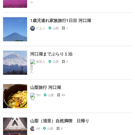
1歳児連れ家族旅行1日目 河口湖
たよぷ
山梨
1
河口湖までぶらり１泊
旅芸人
山梨
2
山梨旅行 河口湖
Yui
山梨
46
山梨（清里）自然満喫 日帰り
mii
山梨
8