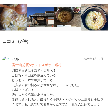
口コミ（7件）
ハル
2025年4月19日
富士山芝桜&ホットスポット巡礼
河口湖周辺に全部で４店舗ある
かぼちゃや山菜を煮込んでいる
ほうとう一本で勝負している
（入店）食べ切るのが大変なボリュームでした。
お腹いっぱい！
声が大きく活気がありました。
別館に通されると、ほうとうを運ぶときのダッシュ風景を拝見で
きます。私は見ていて面白かったですが、嫌な人は嫌でしょう