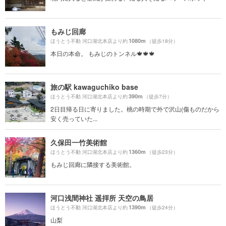
もみじ回廊
1080m
ほうとう不動 河口湖北本店より約
（徒歩18分）
本日の本命。 もみじのトンネル🍁🍁🍁
旅の駅 kawaguchiko base
390m
ほうとう不動 河口湖北本店より約
（徒歩7分）
2日目帰る日に寄りました。桃の時期で外で沢山(傷ものだから
安く売っていた...
久保田一竹美術館
1360m
ほうとう不動 河口湖北本店より約
（徒歩23分）
もみじ回廊に隣接する美術館。
河口浅間神社 遥拝所 天空の鳥居
1390m
ほうとう不動 河口湖北本店より約
（徒歩24分）
山梨