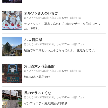
オルソンさんのいちご
800m
ほうとう不動 河口湖北本店より約
（徒歩14分）
ランチを頂く。写真を忘れた🤣 苺のデザートが美味しかっ
た。 2022....
ふふ 河口湖
1320m
ほうとう不動 河口湖北本店より約
（徒歩23分）
宿泊で河口湖といったらこちらのふふ。 素敵な宿です。
河口湖木ノ花美術館
820m
ほうとう不動 河口湖北本店より約
（徒歩14分）
河口湖木ノ花美術館
風のテラスくくな
1060m
ほうとう不動 河口湖北本店より約
（徒歩18分）
インフィニティ露天風呂が印象的