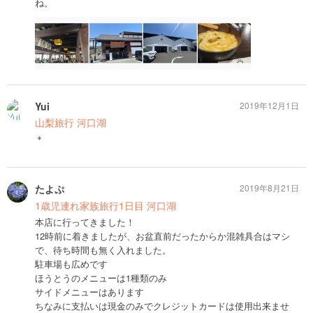
ね。
Yui
2019年12月1日
山梨旅行 河口湖
＊
たよぷ
2019年8月21日
1歳児連れ家族旅行1日目 河口湖
本店に行ってきました！
12時前に着きましたが、お盆直前だったからか混雑具合はマシ
で、待ち時間も無く入れました。
駐車場も広めです
ほうとうのメニューは1種類のみ
サイドメニューはあります
ちなみに支払いは現金のみでクレジットカードは使用出来ませ