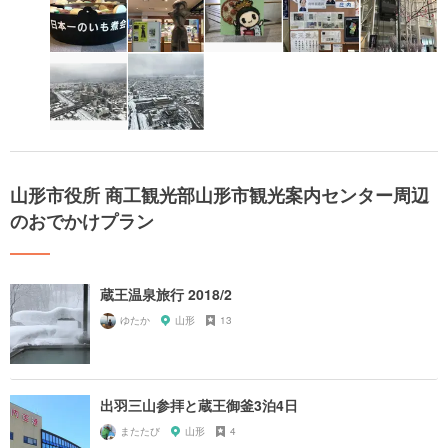
山形市役所 商工観光部山形市観光案内センター周辺
のおでかけプラン
蔵王温泉旅行 2018/2
ゆたか
山形
13
出羽三山参拝と蔵王御釜3泊4日
またたび
山形
4