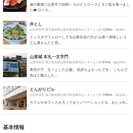
旅の最後に山形牛で焼肉✨ カルビとロースとタン塩を食べまし
た❤️ ロース...
井とし
1230m
山形市役所 商工観光部山形市観光案内センターより約
（徒歩21分）
インスタでフォローしてる山形在住の方が 山形一美味しいう
どん屋さんだと思...
山形城 本丸一文字門
510m
山形市役所 商工観光部山形市観光案内センターより約
（徒歩9分）
青空の下、広々とした公園。 気持ちよかったです。 こちらで
先ほど購入した...
とんがりビル
1280m
山形市役所 商工観光部山形市観光案内センターより約
（徒歩22分）
カフェやオフィスが入ってるリノベーションビル。おしゃれ。
基本情報