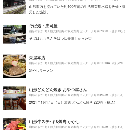
山形市内を流れていた約400年前の生活農業用水路を改修・復
元した施設。 ...
そば処・庄司屋
780m
山形市役所 商工観光部山形市観光案内センターより約
（徒歩13分）
そばはもちろんそばつゆ美味しかった♡
栄屋本店
1160m
山形市役所 商工観光部山形市観光案内センターより約
（徒歩20分）
冷やしラーメン
山形どんどん焼き おやつ屋さん
250m
山形市役所 商工観光部山形市観光案内センターより約
（徒歩5分）
2021年1月17日（日）放送 どんどん焼き 220円（税込）
山形牛ステｰキ&焼肉 かかし
180m
山形市役所 商工観光部山形市観光案内センターより約
（徒歩4分）