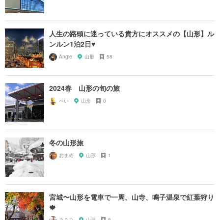
人生の路頭に迷っている貴方にオススメの【山形】ル
ンルン1泊2日♥︎
Angie
山形
58
2024春 山形の旬の旅
ぺい
山形
0
冬の山形旅
おまめ
山形
1
宮城〜山形を電車で一周。山寺、鳴子温泉で紅葉狩り
🍁
みみみ
山形
6