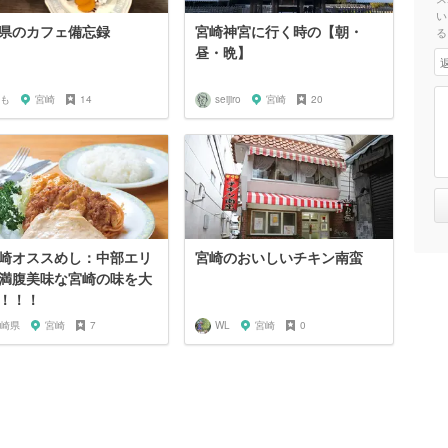
い
県のカフェ備忘録
宮崎神宮に行く時の【朝・
る
昼・晩】
も
宮崎
14
seijiro
宮崎
20
崎オススめし：中部エリ
宮崎のおいしいチキン南蛮
満腹美味な宮崎の味を大
！！！
崎県
宮崎
7
WL
宮崎
0