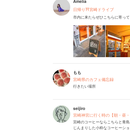
Amelia
日帰り⛩宮崎ドライブ
市内に来たらぜひこちらに寄って
もも
宮崎県のカフェ備忘録
行きたい場所
seijiro
宮崎神宮に行く時の【朝・昼・
宮崎のコーヒーならこちらと青島
じんまりした小粋なコーヒーショ