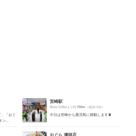
宮崎駅
750m
Rosa Coffeeより約
（徒歩13分）
て、「おぐ
今日は宮崎から鹿児島に移動します🚆
...
おぐら 瀬頭店