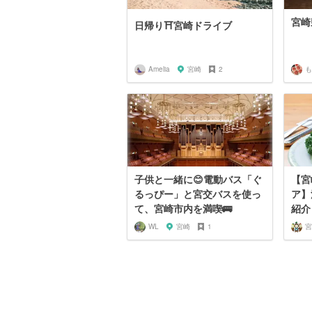
宮崎
日帰り⛩宮崎ドライブ
Amelia
宮崎
2
も
子供と一緒に😊電動バス「ぐ
【宮
るっぴー」と宮交バスを使っ
ア】
て、宮崎市内を満喫🚌
紹介
WL
宮崎
1
宮