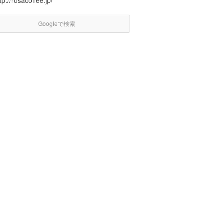
tp://rosacoffee.jp/
Googleで検索