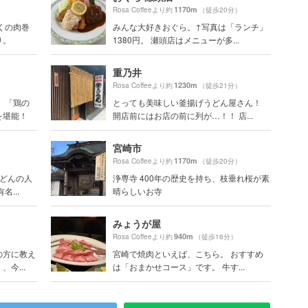
1170m
）
Rosa Coffeeより約
（徒歩20分）
くの肉巻
みんな大好きおぐら。↑写真は「ランチ」
り。
1380円。 瀬頭店はメニューが多...
重乃井
1230m
Rosa Coffeeより約
（徒歩21分）
）「鶏の
とっても美味しい釜揚げうどん屋さん！
を堪能！
開店前にはお店の前に列が…！！ 店...
宮崎市
1170m
Rosa Coffeeより約
（徒歩20分）
うどんの人
浄専寺 400年の歴史を持ち、枝垂れ桜が素
...
晴らしいお寺
みょうが屋
940m
）
Rosa Coffeeより約
（徒歩16分）
の方に教え
宮崎で焼肉といえば、こちら。 おすすめ
今...
は「おまかせコース」です。 牛す...