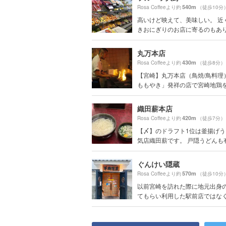
540m
Rosa Coffeeより約
（徒歩10分
高いけど映えて、美味しい。 近
きおにぎりのお店に寄るのもあ
丸万本店
430m
Rosa Coffeeより約
（徒歩8分）
【宮崎】丸万本店（鳥焼/鳥料理
ももやき」発祥の店で宮崎地鶏
織田薪本店
420m
Rosa Coffeeより約
（徒歩7分）
【〆】のドラフト1位は釜揚げ
気店織田薪です。 戸隠うどんも有名
ぐんけい隠蔵
570m
Rosa Coffeeより約
（徒歩10分
以前宮崎を訪れた際に地元出身
てもらい利用した駅前店ではなく、