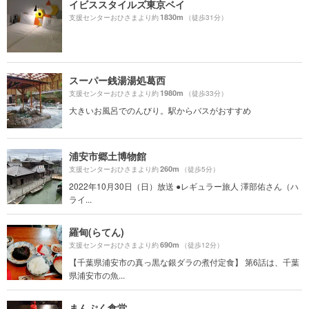
イビススタイルズ東京ベイ
1830m
支援センターおひさまより約
（徒歩31分）
スーパー銭湯湯処葛西
1980m
支援センターおひさまより約
（徒歩33分）
大きいお風呂でのんびり。駅からバスがおすすめ
浦安市郷土博物館
260m
支援センターおひさまより約
（徒歩5分）
2022年10月30日（日）放送 ●レギュラー旅人 澤部佑さん（ハ
ライ...
羅甸(らてん)
690m
支援センターおひさまより約
（徒歩12分）
【千葉県浦安市の真っ黒な銀ダラの煮付定食】 第6話は、千葉
県浦安市の魚...
まんぷく食堂