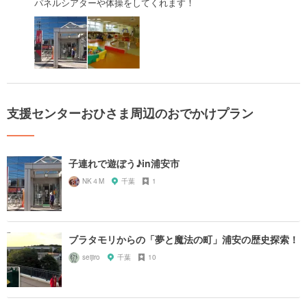
パネルシアターや体操をしてくれます！
支援センターおひさま周辺のおでかけプラン
子連れで遊ぼう♪in浦安市
NK４M
千葉
1
ブラタモリからの「夢と魔法の町」浦安の歴史探索！
seijiro
千葉
10