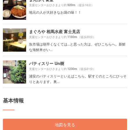
920m
支援センターおひさまより約
（徒歩16分）
地元の人が大好きなお袋の味！！
まぐろや 相馬水産 富士見店
1160m
支援センターおひさまより約
（徒歩20分）
魚市場は朝早くなくては...と思った方は、ぜひこちらへ。新鮮
な海鮮丼がい...
パティスリー Un樹
1230m
支援センターおひさまより約
（徒歩21分）
浦安のパティスリーといえばこちら。駅すぐのところにひっそ
りとあります。奥...
基本情報
地図を見る