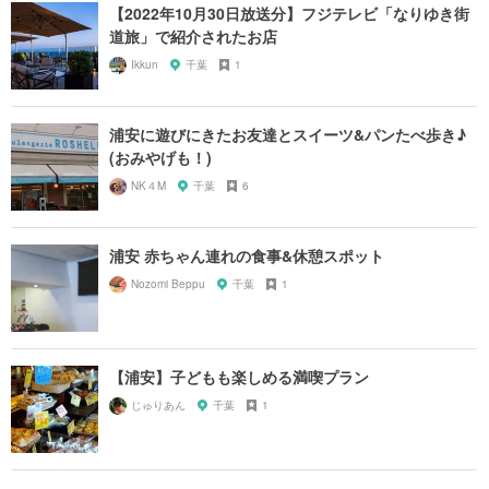
【2022年10月30日放送分】フジテレビ「なりゆき街
道旅」で紹介されたお店
Ikkun
千葉
1
浦安に遊びにきたお友達とスイーツ&パンたべ歩き♪
(おみやげも！)
NK４M
千葉
6
浦安 赤ちゃん連れの食事&休憩スポット
Nozomi Beppu
千葉
1
【浦安】子どもも楽しめる満喫プラン
じゅりあん
千葉
1