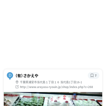
（有）さかえや
D
7
千葉県浦安市当代島１丁目１６ 当代島1丁目16-1
http://www.urayasu-ryouin.jp/shop/index.php?c=268