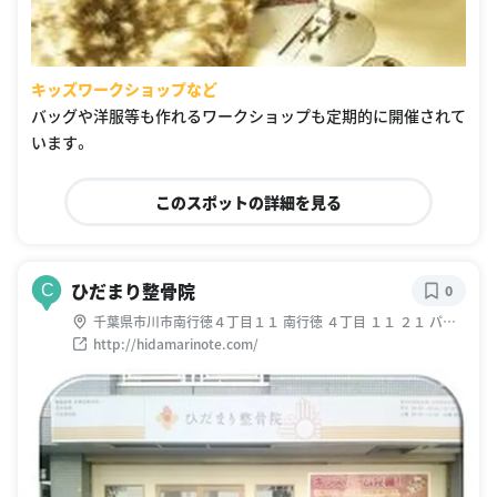
キッズワークショップなど
バッグや洋服等も作れるワークショップも定期的に開催されて
います。
このスポットの詳細を見る
ひだまり整骨院
C
0
千葉県市川市南行徳４丁目１１ 南行徳 ４丁目 １１ ２１ パー
ルグレイス1F
http://hidamarinote.com/