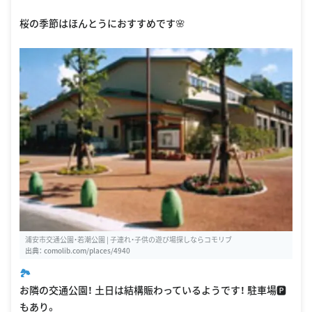
桜の季節はほんとうにおすすめです🌸
浦安市交通公園・若潮公園 | 子連れ・子供の遊び場探しならコモリブ
出典：
comolib.com/places/4940
🏞️
お隣の交通公園！ 土日は結構賑わっているようです！ 駐車場🅿️
もあり。