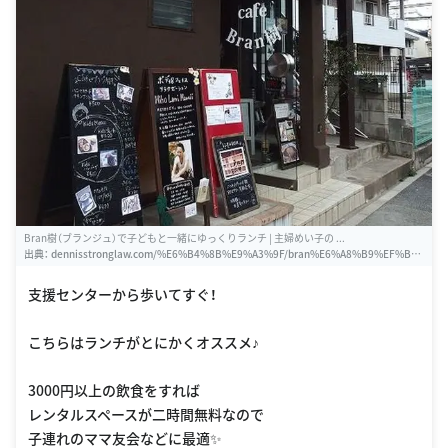
Bran樹（ブランジュ）で子どもと一緒にゆっくりランチ | 主婦めい子の ...
出典：
dennisstronglaw.com/%E6%B4%8B%E9%A3%9F/bran%E6%A8%B9%EF%B
C%88%E3%83%96%E3%83%A9%E3%83%B3%E3%82%B8%E3%83%A5%EF%BC%
89%E3%81%A7%E5%AD%90%E3%81%A9%E3%82%82%E3%81%A8%E4%B8%8
支援センターから歩いてすぐ！
0%E7%B7%92%E3%81%AB%E3%82%86%E3%81%A3%E3%81%8F%E3%82%8A%
E3%83%A9.html
こちらはランチがとにかくオススメ♪
3000円以上の飲食をすれば
レンタルスペースが二時間無料なので
子連れのママ友会などに最適✨