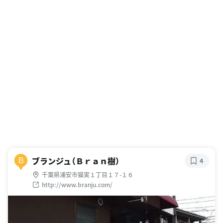
ブランジュ（Ｂｒａｎ樹）
B
4
千葉県浦安市猫実１丁目１７-１６
http://www.branju.com/