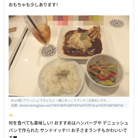
Bran樹（ブランジュ）で子どもと一緒にゆっくりランチ | 主婦めい子の ...
出典：
dennisstronglaw.com/%E6%B4%8B%E9%A3%9F/bran%E6%A8%B9%E
F%BC%88%E3%83%96%E3%83%A9%E3%83%B3%E3%82%B8%E3%83%A5%
🍴
EF%BC%89%E3%81%A7%E5%AD%90%E3%81%A9%E3%82%82%E3%81%A
8%E4%B8%80%E7%B7%92%E3%81%AB%E3%82%86%E3%81%A3%E3%81%
何を食べても美味しい！ おすすめはハンバーグや デニュッシュ
8F%E3%82%8A%E3%83%A9.html
パンで作られた サンドイッチ！！ お子さまランチもかわいいで
す❤️