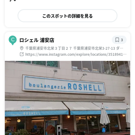
このスポットの詳細を見る
ロシェル 浦安店
C
3
千葉県浦安市北栄３丁目２７ 千葉県浦安市北栄3-27-13 ダイ
エー浦安駅前店 1F
https://www.instagram.com/explore/locations/35189411
1873828